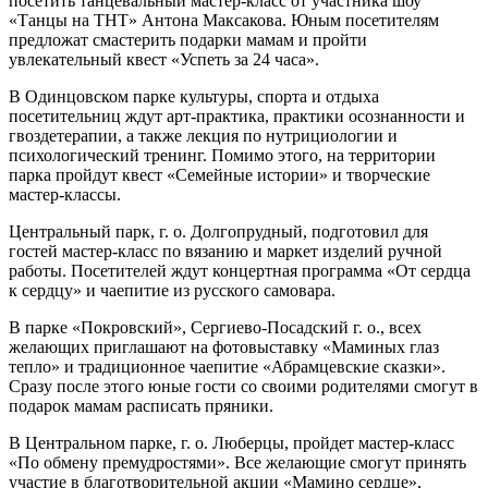
посетить танцевальный мастер-класс от участника шоу
«Танцы на ТНТ» Антона Максакова. Юным посетителям
предложат смастерить подарки мамам и пройти
увлекательный квест «Успеть за 24 часа».
В Одинцовском парке культуры, спорта и отдыха
посетительниц ждут арт-практика, практики осознанности и
гвоздетерапии, а также лекция по нутрициологии и
психологический тренинг. Помимо этого, на территории
парка пройдут квест «Семейные истории» и творческие
мастер-классы.
Центральный парк, г. о. Долгопрудный, подготовил для
гостей мастер-класс по вязанию и маркет изделий ручной
работы. Посетителей ждут концертная программа «От сердца
к сердцу» и чаепитие из русского самовара.
В парке «Покровский», Сергиево-Посадский г. о., всех
желающих приглашают на фотовыставку «Маминых глаз
тепло» и традиционное чаепитие «Абрамцевские сказки».
Сразу после этого юные гости со своими родителями смогут в
подарок мамам расписать пряники.
В Центральном парке, г. о. Люберцы, пройдет мастер-класс
«По обмену премудростями». Все желающие смогут принять
участие в благотворительной акции «Мамино сердце»,