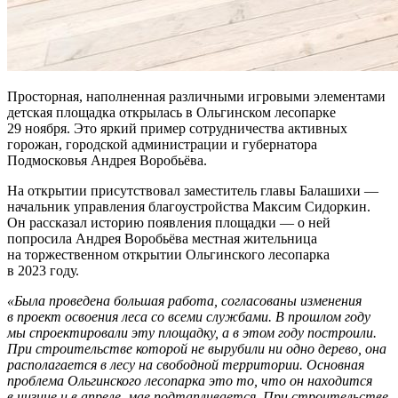
Просторная, наполненная различными игровыми элементами
детская площадка открылась в Ольгинском лесопарке
29 ноября. Это яркий пример сотрудничества активных
горожан, городской администрации и губернатора
Подмосковья Андрея Воробьёва.
На открытии присутствовал заместитель главы Балашихи —
начальник управления благоустройства Максим Сидоркин.
Он рассказал историю появления площадки — о ней
попросила Андрея Воробьёва местная жительница
на торжественном открытии Ольгинского лесопарка
в 2023 году.
«Была проведена большая работа, согласованы изменения
в проект освоения леса со всеми службами. В прошлом году
мы спроектировали эту площадку, а в этом году построили.
При строительстве которой не вырубили ни одно дерево, она
располагается в лесу на свободной территории. Основная
проблема Ольгинского лесопарка это то, что он находится
в низине и в апреле–мае подтапливается. При строительстве