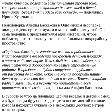
мечта сбылась: появилась замечательная игровая зона,
с современными аттракционами для малышей и детей
постарше. Будем гулять здесь всей семьёй»
, — поделилась
Ирина Кулачкина.
Пенсионерка Альфия Баскакова в Ольгинском лесопарке
дважды в день гуляет с мужем и маленькой правнучкой. Она
сама подошла к представителям администрации, чтобы
поблагодарить за новое, уютное и необходимое микрорайону
пространство.
«Сердечно благодарю городские власти и работников,
участвовавших в возведении прекрасной детской площадки
в нашем любимом парке. Я каждый день сама видела, как
ответственно и добросовестно велись строительные
работы. В праздники и будни сотрудники трудились
от рассвета до заката, искренне желая подарить нашим
детям лучшее место для отдыха и веселья. Теперь площадка
радует малышей, а я бесконечно признательна всем
причастным к её созданию»,
— сказала Альфия Баскакова.
В субботнее утро на площадке царили веселье и детский смех,
а в будни сюда будут приходить дети после занятий в школе,
которая находится буквально в нескольких десятках метров
от лесопарка.