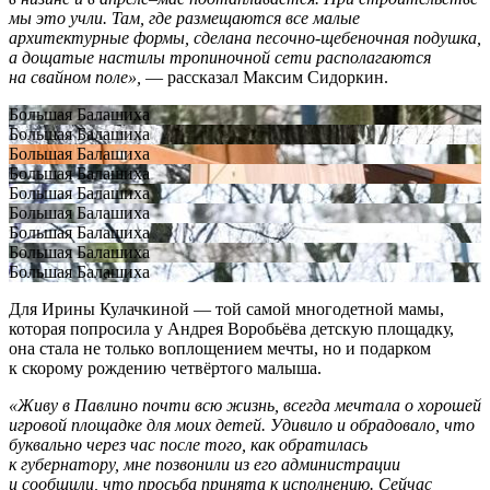
мы это учли. Там, где размещаются все малые
архитектурные формы, сделана песочно-щебеночная подушка,
а дощатые настилы тропиночной сети располагаются
на свайном поле»,
— рассказал Максим Сидоркин.
Большая Балашиха
Большая Балашиха
Большая Балашиха
Большая Балашиха
Большая Балашиха
Большая Балашиха
Большая Балашиха
Большая Балашиха
Большая Балашиха
Для Ирины Кулачкиной — той самой многодетной мамы,
которая попросила у Андрея Воробьёва детскую площадку,
она стала не только воплощением мечты, но и подарком
к скорому рождению четвёртого малыша.
«Живу в Павлино почти всю жизнь, всегда мечтала о хорошей
игровой площадке для моих детей. Удивило и обрадовало, что
буквально через час после того, как обратилась
к губернатору, мне позвонили из его администрации
и сообщили, что просьба принята к исполнению. Сейчас