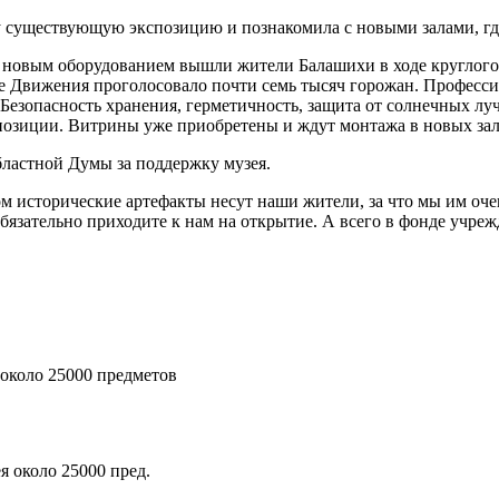
 существующую экспозицию и познакомила с новыми залами, гд
 новым оборудованием вышли жители Балашихи в ходе круглог
йте Движения проголосовало почти семь тысяч горожан. Профес
 Безопасность хранения, герметичность, защита от солнечных л
озиции. Витрины уже приобретены и ждут монтажа в новых зал
ластной Думы за поддержку музея.
м исторические артефакты несут наши жители, за что мы им оч
 Обязательно приходите к нам на открытие. А всего в фонде учре
 около 25000 предметов
я около 25000 пред.