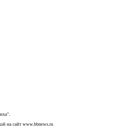
иха".
кой на сайт www.bbnews.ru