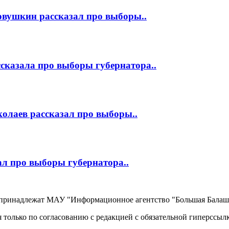
овушкин рассказал про выборы..
сказала про выборы губернатора..
олаев рассказал про выборы..
ал про выборы губернатора..
, принадлежат МАУ "Информационное агентство "Большая Балаш
 только по согласованию с редакцией с обязательной гиперссыл