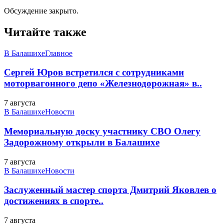
Обсуждение закрыто.
Читайте также
В Балашихе
Главное
Сергей Юров встретился с сотрудниками
моторвагонного депо «Железнодорожная» в..
7 августа
В Балашихе
Новости
Мемориальную доску участнику СВО Олегу
Задорожному открыли в Балашихе
7 августа
В Балашихе
Новости
Заслуженный мастер спорта Дмитрий Яковлев о
достижениях в спорте..
7 августа