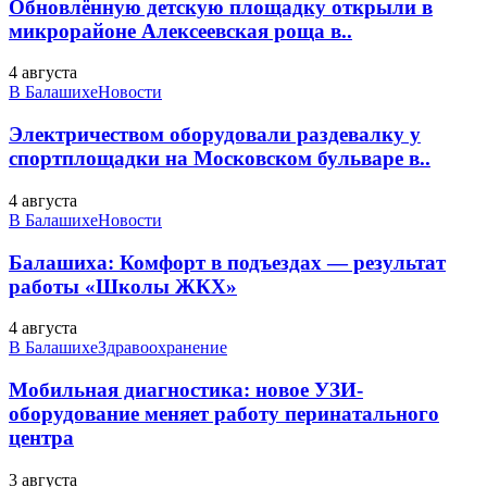
Обновлённую детскую площадку открыли в
микрорайоне Алексеевская роща в..
4 августа
В Балашихе
Новости
Электричеством оборудовали раздевалку у
спортплощадки на Московском бульваре в..
4 августа
В Балашихе
Новости
Балашиха: Комфорт в подъездах — результат
работы «Школы ЖКХ»
4 августа
В Балашихе
Здравоохранение
Мобильная диагностика: новое УЗИ-
оборудование меняет работу перинатального
центра
3 августа