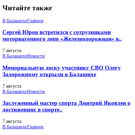
Читайте также
В Балашихе
Главное
Сергей Юров встретился с сотрудниками
моторвагонного депо «Железнодорожная» в..
7 августа
В Балашихе
Новости
Мемориальную доску участнику СВО Олегу
Задорожному открыли в Балашихе
7 августа
В Балашихе
Новости
Заслуженный мастер спорта Дмитрий Яковлев о
достижениях в спорте..
7 августа
В Балашихе
Главное