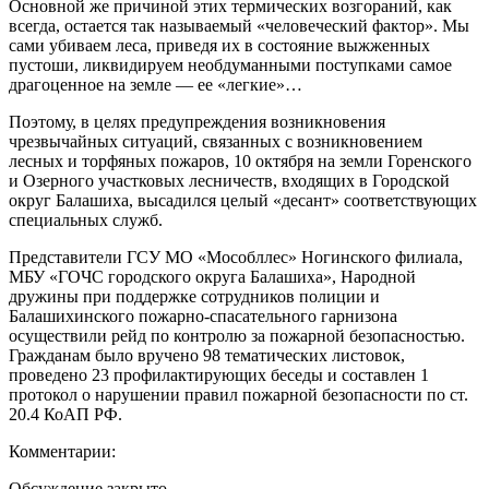
Основной же причиной этих термических возгораний, как
всегда, остается так называемый «человеческий фактор». Мы
сами убиваем леса, приведя их в состояние выжженных
пустоши, ликвидируем необдуманными поступками самое
драгоценное на земле — ее «легкие»…
Поэтому, в целях предупреждения возникновения
чрезвычайных ситуаций, связанных с возникновением
лесных и торфяных пожаров, 10 октября на земли Горенского
и Озерного участковых лесничеств, входящих в Городской
округ Балашиха, высадился целый «десант» соответствующих
специальных служб.
Представители ГСУ МО «Мособллес» Ногинского филиала,
МБУ «ГОЧС городского округа Балашиха», Народной
дружины при поддержке сотрудников полиции и
Балашихинского пожарно-спасательного гарнизона
осуществили рейд по контролю за пожарной безопасностью.
Гражданам было вручено 98 тематических листовок,
проведено 23 профилактирующих беседы и составлен 1
протокол о нарушении правил пожарной безопасности по ст.
20.4 КоАП РФ.
Комментарии:
Обсуждение закрыто.