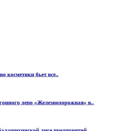
о косметики бьет все..
гонного депо «Железнодорожная» в..
 балашихинской лиге предприятий