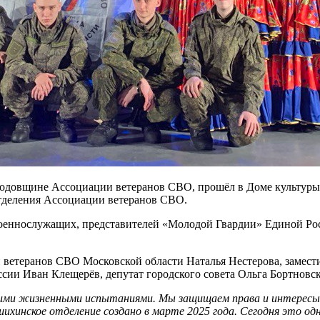
годовщине Ассоциации ветеранов СВО, прошёл в Доме культуры
тделения Ассоциации ветеранов СВО.
военнослужащих, представителей «Молодой Гвардии» Единой Рос
 ветеранов СВО Московской области Наталья Нестерова, замес
ссии Иван Клещерёв, депутат городского совета Ольга Бортновск
жими жизненными испытаниями. Мы защищаем права и интересы
хинское отделение создано в марте 2025 года. Сегодня это одн