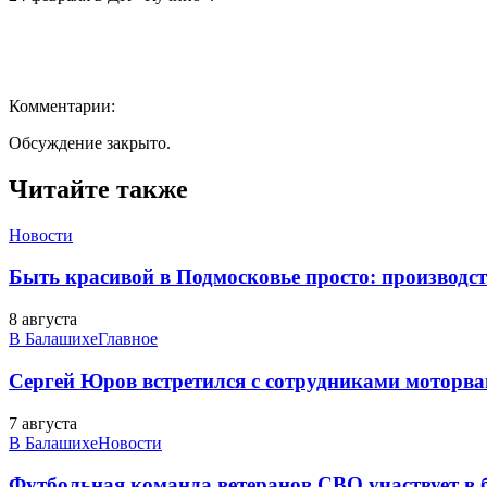
Комментарии:
Обсуждение закрыто.
Читайте также
Новости
Быть красивой в Подмосковье просто: производств
8 августа
В Балашихе
Главное
Сергей Юров встретился с сотрудниками моторва
7 августа
В Балашихе
Новости
Футбольная команда ветеранов СВО участвует в