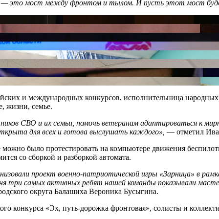
я — это мост между фронтом и тылом. И пусть этот мост буд
сийских и международных конкурсов, исполнительница народных
, жизни, семье.
ов СВО и их семьи, помочь ветеранам адаптироваться к мирной
ткрыта для всех и готова выслушать каждого»,
— отметил Ива
е можно было протестировать на компьютере движения беспилотн
ится со сборкой и разборкой автомата.
изовали проект военно-патриотической игры «Зарница» в рамка
ня три самых активных ребят нашей команды показывали мастер
одского округа Балашиха Вероника Бусыгина.
ского конкурса «Эх, путь-дорожка фронтовая», солисты и колле