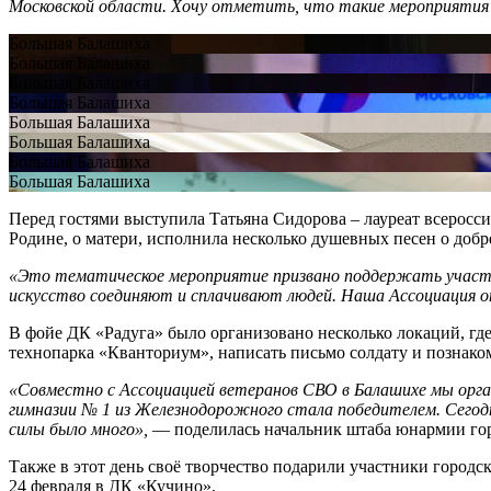
Московской области. Хочу отметить, что такие мероприяти
Большая Балашиха
Большая Балашиха
Большая Балашиха
Большая Балашиха
Большая Балашиха
Большая Балашиха
Большая Балашиха
Большая Балашиха
Перед гостями выступила Татьяна Сидорова – лауреат всерос
Родине, о матери, исполнила несколько душевных песен о добре
«Это тематическое мероприятие призвано поддержать участник
искусство соединяют и сплачивают людей. Наша Ассоциация о
В фойе ДК «Радуга» было организовано несколько локаций, гд
технопарка «Кванториум», написать письмо солдату и познаком
«Совместно с Ассоциацией ветеранов СВО в Балашихе мы орган
гимназии № 1 из Железнодорожного стала победителем. Сегод
силы было много»,
— поделилась начальник штаба юнармии гор
Также в этот день своё творчество подарили участники город
24 февраля в ДК «Кучино».