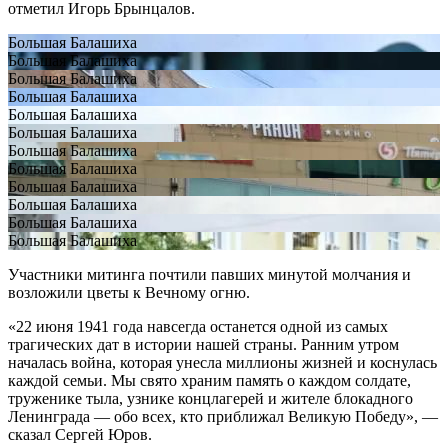
отметил Игорь Брынцалов.
Большая Балашиха
Большая Балашиха
Большая Балашиха
Большая Балашиха
Большая Балашиха
Большая Балашиха
Большая Балашиха
Большая Балашиха
Большая Балашиха
Большая Балашиха
Большая Балашиха
Большая Балашиха
Участники митинга почтили павших минутой молчания и
возложили цветы к Вечному огню.
«22 июня 1941 года навсегда останется одной из самых
трагических дат в истории нашей страны. Ранним утром
началась война, которая унесла миллионы жизней и коснулась
каждой семьи. Мы свято храним память о каждом солдате,
труженике тыла, узнике концлагерей и жителе блокадного
Ленинграда — обо всех, кто приближал Великую Победу», —
сказал Сергей Юров.