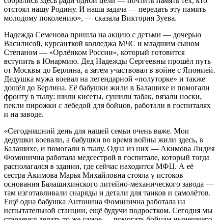
собрались здесь ради одной цели — почтить память тех, кто
отстоял нашу Родину. И наша задача — передать эту память
молодому поколению», — сказала Виктория Зуева.
Надежда Семенова пришла на акцию с детьми — дочерью
Василисой, курсанткой колледжа МЧС и младшим сыном
Степаном — «Орлёнком России», который готовится
вступить в Юнармию. Дед Надежды Сергеевны прошёл путь
от Москвы до Берлина, а затем участвовал в войне с Японией.
Дедушка мужа воевал на легендарной «полуторке» и также
дошёл до Берлина. Её бабушки жили в Балашихе и помогали
фронту в тылу: шили кисеты, сушили табак, вязали носки,
пекли пирожки с лебедой для бойцов, работали в госпиталях
и на заводе.
«Сегодняшний день для нашей семьи очень важе. Мои
дедушки воевали, а бабушки во время войны жили здесь, в
Балашихе, и помогали в тылу. Одна из них — Акимова Лидия
Фоминична работала медсестрой в госпитале, который тогда
располагался в здании, где сейчас находится МФЦ. А её
сестра Акимова Марья Михайловна стояла у истоков
основания Балашихинского литейно-механического завода —
там изготавливали снаряды и детали для танков и самолётов.
Ещё одна бабушка Антонина Фоминична работала на
испытательной станции, ещё будучи подростком. Сегодня мы
стараемся делать то же самое — помогать бойцам нынешнего