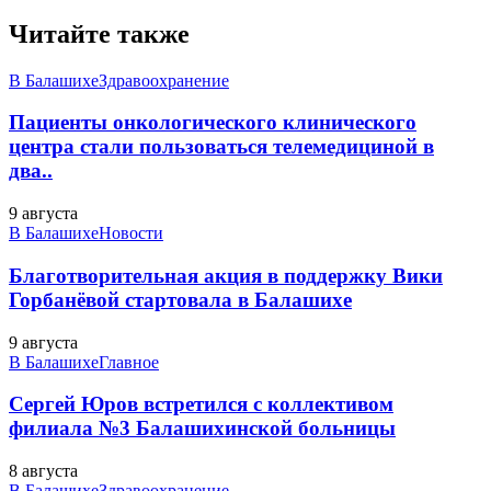
Читайте также
В Балашихе
Здравоохранение
Пациенты онкологического клинического
центра стали пользоваться телемедициной в
два..
9 августа
В Балашихе
Новости
Благотворительная акция в поддержку Вики
Горбанёвой стартовала в Балашихе
9 августа
В Балашихе
Главное
Сергей Юров встретился с коллективом
филиала №3 Балашихинской больницы
8 августа
В Балашихе
Здравоохранение