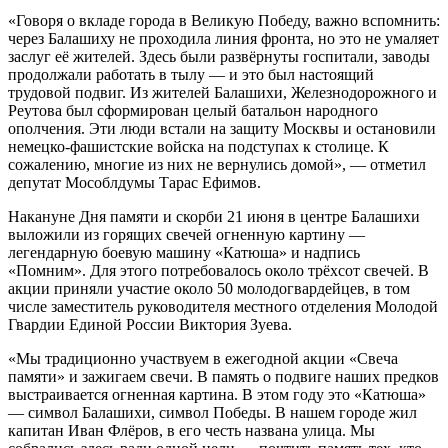
«Говоря о вкладе города в Великую Победу, важно вспомнить:
через Балашиху не проходила линия фронта, но это не умаляет
заслуг её жителей. Здесь были развёрнуты госпитали, заводы
продолжали работать в тылу — и это был настоящий
трудовой подвиг. Из жителей Балашихи, Железнодорожного и
Реутова был сформирован целый батальон народного
ополчения. Эти люди встали на защиту Москвы и остановили
немецко-фашистские войска на подступах к столице. К
сожалению, многие из них не вернулись домой», — отметил
депутат Мособлдумы Тарас Ефимов.
Накануне Дня памяти и скорби 21 июня в центре Балашихи
выложили из горящих свечей огненную картину —
легендарную боевую машину «Катюша» и надпись
«Помним». Для этого потребовалось около трёхсот свечей. В
акции приняли участие около 50 молодогвардейцев, в том
числе заместитель руководителя местного отделения Молодой
Гвардии Единой России Виктория Зуева.
«Мы традиционно участвуем в ежегодной акции «Свеча
памяти» и зажигаем свечи. В память о подвиге наших предков
выстраивается огненная картина. В этом году это «Катюша»
— символ Балашихи, символ Победы. В нашем городе жил
капитан Иван Флёров, в его честь названа улица. Мы