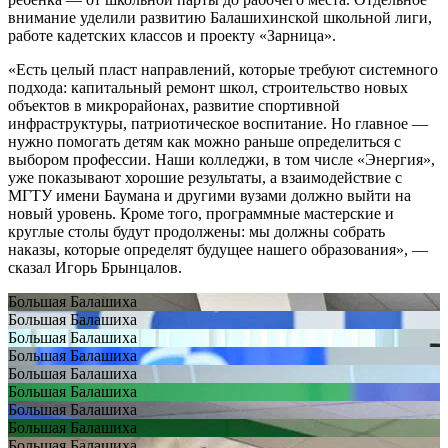
внимание уделили развитию Балашихинской школьной лиги,
работе кадетских классов и проекту «Зарница».
«Есть целый пласт направлений, которые требуют системного
подхода: капитальный ремонт школ, строительство новых
объектов в микрорайонах, развитие спортивной
инфраструктуры, патриотическое воспитание. Но главное —
нужно помогать детям как можно раньше определиться с
выбором профессии. Наши колледжи, в том числе «Энергия»,
уже показывают хорошие результаты, а взаимодействие с
МГТУ имени Баумана и другими вузами должно выйти на
новый уровень. Кроме того, программные мастерские и
круглые столы будут продолжены: мы должны собрать
наказы, которые определят будущее нашего образования», —
сказал Игорь Брынцалов.
Большая Балашиха
Большая Балашиха
Большая Балашиха
Большая Балашиха
Большая Балашиха
Большая Балашиха
Большая Балашиха
Большая Балашиха
Большая Балашиха