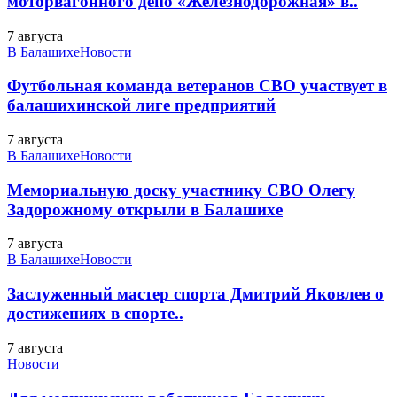
моторвагонного депо «Железнодорожная» в..
7 августа
В Балашихе
Новости
Футбольная команда ветеранов СВО участвует в
балашихинской лиге предприятий
7 августа
В Балашихе
Новости
Мемориальную доску участнику СВО Олегу
Задорожному открыли в Балашихе
7 августа
В Балашихе
Новости
Заслуженный мастер спорта Дмитрий Яковлев о
достижениях в спорте..
7 августа
Новости