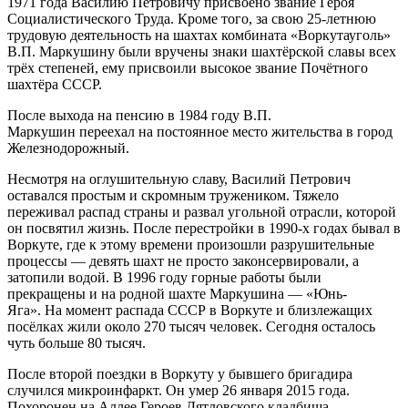
1971 года Василию Петровичу присвоено звание Героя
Социалистического Труда. Кроме того, за свою 25-летнюю
трудовую деятельность на шахтах комбината «Воркутауголь»
В.П. Маркушину были вручены знаки шахтёрской славы всех
трёх степеней, ему присвоили высокое звание Почётного
шахтёра СССР.
После выхода на пенсию в 1984 году В.П.
Маркушин переехал на постоянное место жительства в город
Железнодорожный.
Несмотря на оглушительную славу, Василий Петрович
оставался простым и скромным тружеником. Тяжело
переживал распад страны и развал угольной отрасли, которой
он посвятил жизнь. После перестройки в 1990-х годах бывал в
Воркуте, где к этому времени произошли разрушительные
процессы — девять шахт не просто законсервировали, а
затопили водой. В 1996 году горные работы были
прекращены и на родной шахте Маркушина — «Юнь-
Яга». На момент распада СССР в Воркуте и близлежащих
посёлках жили около 270 тысяч человек. Сегодня осталось
чуть больше 80 тысяч.
После второй поездки в Воркуту у бывшего бригадира
случился микроинфаркт. Он умер 26 января 2015 года.
Похоронен на Аллее Героев Дятловского кладбища