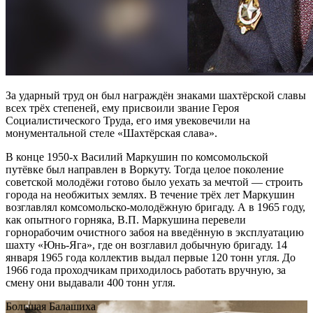
За ударный труд он был награждён знаками шахтёрской славы
всех трёх степеней, ему присвоили звание Героя
Социалистического Труда, его имя увековечили на
монументальной стеле «Шахтёрская слава».
В конце 1950-х Василий Маркушин по комсомольской
путёвке был направлен в Воркуту. Тогда целое поколение
советской молодёжи готово было уехать за мечтой — строить
города на необжитых землях. В течение трёх лет Маркушин
возглавлял комсомольско-молодёжную бригаду. А в 1965 году,
как опытного горняка, В.П. Маркушина перевели
горнорабочим очистного забоя на введённую в эксплуатацию
шахту «Юнь-Яга», где он возглавил добычную бригаду. 14
января 1965 года коллектив выдал первые 120 тонн угля. До
1966 года проходчикам приходилось работать вручную, за
смену они выдавали 400 тонн угля.
Большая Балашиха