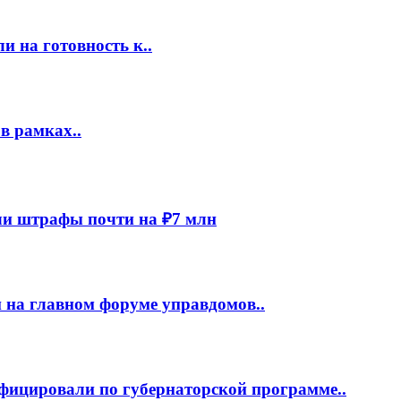
 на готовность к..
в рамках..
и штрафы почти на ₽7 млн
 на главном форуме управдомов..
фицировали по губернаторской программе..