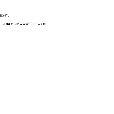
иха".
кой на сайт www.bbnews.ru