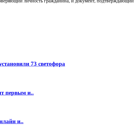
товеряющий личность гражданина, и документ, подтверждающий 
 установили 73 светофора
т первым и..
нлайн и..