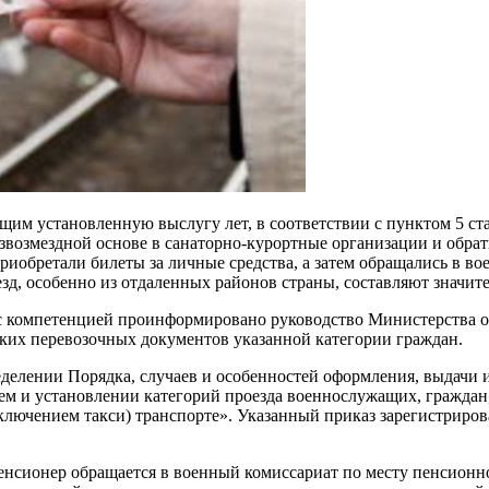
 установленную выслугу лет, в соответствии с пунктом 5 стат
звозмездной основе в санаторно-курортные организации и обратно
риобретали билеты за личные средства, а затем обращались в в
роезд, особенно из отдаленных районов страны, составляют знач
и с компетенцией проинформировано руководство Министерства
ких перевозочных документов указанной категории граждан.
ределении Порядка, случаев и особенностей оформления, выдачи
ием и установлении категорий проезда военнослужащих, граждан
ключением такси) транспорте». Указанный приказ зарегистриро
нсионер обращается в военный комиссариат по месту пенсионно