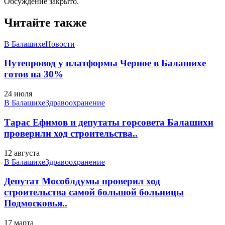
Обсуждение закрыто.
Читайте также
В Балашихе
Новости
Путепровод у платформы Черное в Балашихе
готов на 30%
24 июля
В Балашихе
Здравоохранение
Тарас Ефимов и депутаты горсовета Балашихи
проверили ход строительства..
12 августа
В Балашихе
Здравоохранение
Депутат Мособлдумы проверил ход
строительства самой большой больницы
Подмосковья..
17 марта