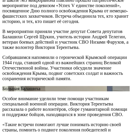
В школе №3 микрорайона Павлино прошло патриотическое
мероприятие под девизом «Успех V единстве поколений»,
посвященное Дню полного освобождения Крыма от немецко-
фашистских захватчиков. Встреча объединила тех, кто хранит
историю, и тех, кто пишет её сегодня.
В мероприятии приняли участие депутат Совета депутатов
Балашихи Сергей Щукин, учитель истории Андрей Телегин,
ветеран боевых действий и участник СВО Низами Фарухов, а
также волонтер Виктория Терентьева.
Собравшимся напомнили о героической Крымской операции
1944 года, ставшей одной из важнейших страниц Великой
Отечественной войны. Участники обсудили значение
освобождения Крыма, подвиг советских солдат и важность
сохранения исторической памяти.
Большая Балашиха
Особое внимание уделили теме помощи участникам
специальной военной операции. Виктория Терентьева
рассказала о работе волонтёров, сборе гуманитарной помощи
и поддержке бойцов, находящихся в зоне проведения СВО.
«Такие встречи помогают лучше понимать историю своей
страны, помнить о подвиге поколения победителей и