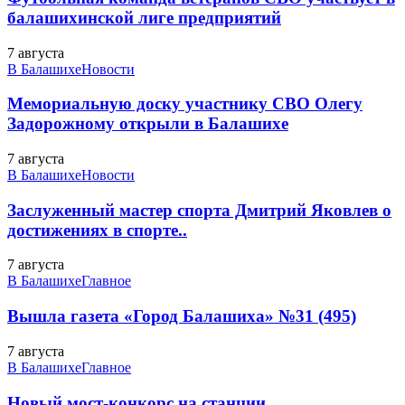
балашихинской лиге предприятий
7 августа
В Балашихе
Новости
Мемориальную доску участнику СВО Олегу
Задорожному открыли в Балашихе
7 августа
В Балашихе
Новости
Заслуженный мастер спорта Дмитрий Яковлев о
достижениях в спорте..
7 августа
В Балашихе
Главное
Вышла газета «Город Балашиха» №31 (495)
7 августа
В Балашихе
Главное
Новый мост-конкорс на станции