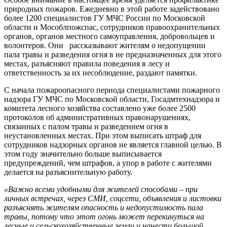
природных пожаров. Ежедневно в этой работе задействовано
более 1200 специалистов ГУ МЧС России по Московской
области и Мособлпожспас, сотрудников правоохранительных
органов, органов местного самоуправления, добровольцев и
волонтеров. Они рассказывают жителям о недопущении
пала травы и разведения огня в не предназначенных для этого
местах, разъясняют правила поведения в лесу и
ответственность за их несоблюдение, раздают памятки.
С начала пожароопасного периода специалистами пожарного
надзора ГУ МЧС по Московской области, Госадмтехнадзора и
комитета лесного хозяйства составлено уже более 2500
протоколов об административных правонарушениях,
связанных с палом травы и разведением огня в
неустановленных местах. При этом выписать штраф для
сотрудников надзорных органов не является главной целью. В
этом году значительно больше выписывается
предупреждений, чем штрафов, а упор в работе с жителями
делается на разъяснительную работу.
«Важно всеми удобными для жителей способами – при
личных встречах, через СМИ, соцсети, объявления и листовки
разъяснять жителям опасность и недопустимость пала
травы, потому что этот огонь может перекинуться на
лесные и сельскохозяйственные земли и нанести большой