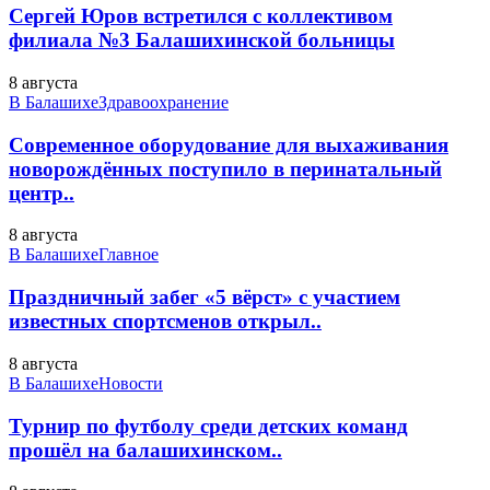
Сергей Юров встретился с коллективом
филиала №3 Балашихинской больницы
8 августа
В Балашихе
Здравоохранение
Современное оборудование для выхаживания
новорождённых поступило в перинатальный
центр..
8 августа
В Балашихе
Главное
Праздничный забег «5 вёрст» с участием
известных спортсменов открыл..
8 августа
В Балашихе
Новости
Турнир по футболу среди детских команд
прошёл на балашихинском..