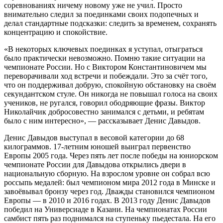
соревнованиях ничему новому уже не учил. Просто
внимательно следил за поединками своих подопечных и
делал стандартные подсказки: следить за временем, сохранять
концентрацию и спокойствие.
«В некоторых ключевых поединках я уступал, отыграться
было практически невозможно. Помню такие ситуации на
чемпионате России. Но с Виктором Константиновичем мы
переворачивали ход встречи и побеждали. Это за счёт того,
что он поддерживал добрую, спокойную обстановку на своём
секундантском стуле. Он никогда не повышал голоса на своих
учеников, не ругался, говорил ободряющие фразы. Виктор
Николайчик добросовестно занимался с детьми, и ребятам
было с ним интересно», — рассказывает Денис Давыдов.
Денис Давыдов выступал в весовой категории до 68
килограммов. 17-летним юношей выиграл первенство
Европы 2005 года. Через пять лет после победы на юниорском
чемпионате России для Давыдова открылись двери в
национальную сборную. На взрослом уровне он собрал всю
россыпь медалей: был чемпионом мира 2012 года в Минске и
завоёвывал бронзу через год. Дважды становился чемпионом
Европы — в 2010 и 2016 годах. В 2013 году Денис Давыдов
победил на Универсиаде в Казани. На чемпионатах России
самбист пять раз поднимался на ступеньку пьедестала. На его