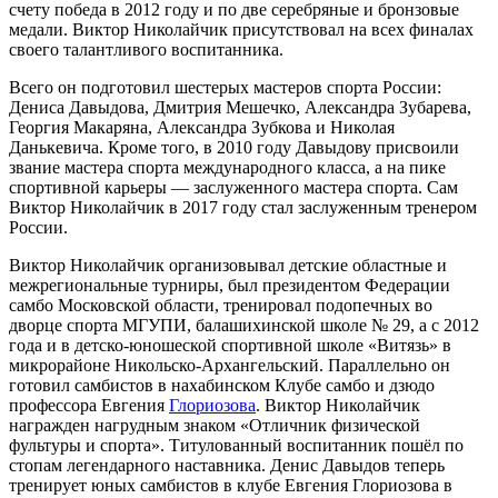
счету победа в 2012 году и по две серебряные и бронзовые
медали. Виктор Николайчик присутствовал на всех финалах
своего талантливого воспитанника.
Всего он подготовил шестерых мастеров спорта России:
Дениса Давыдова, Дмитрия Мешечко, Александра Зубарева,
Георгия Макаряна, Александра Зубкова и Николая
Данькевича. Кроме того, в 2010 году Давыдову присвоили
звание мастера спорта международного класса, а на пике
спортивной карьеры — заслуженного мастера спорта. Сам
Виктор Николайчик в 2017 году стал заслуженным тренером
России.
Виктор Николайчик организовывал детские областные и
межрегиональные турниры, был президентом Федерации
самбо Московской области, тренировал подопечных во
дворце спорта МГУПИ, балашихинской школе № 29, а с 2012
года и в детско-юношеской спортивной школе «Витязь» в
микрорайоне Никольско-Архангельский. Параллельно он
готовил самбистов в нахабинском Клубе самбо и дзюдо
профессора Евгения
Глориозова
. Виктор Николайчик
награжден нагрудным знаком «Отличник физической
фультуры и спорта». Титулованный воспитанник пошёл по
стопам легендарного наставника. Денис Давыдов теперь
тренирует юных самбистов в клубе Евгения Глориозова в