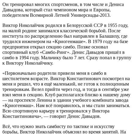
Он тренировал многих спортсменов, в том числе и Дениса
Давыдова, который стал чемпионом мира и Европы,
победителем Всемирной Летней Универсиады-2013.
Виктор Николайчик родился в Белорусской ССР в 1955 году,
на малой родине занимался классической борьбой. После
института по распределению был направлен в Балашиху, где
трудился инженером на «Криогенмаше». В 1979 году на базе
предприятия открыл секцию самбо. Позже основал
спортивный клуб «Самбо-Ринг». Денис Давыдов пришёл в
самбо в 1994 году. Мальчику было 7 лет. Сразу попал в группу
к Виктору Николайчику.
«Первоначально родители привели меня в самбо в
шестилетнем возрасте. Виктор Константинович посмотрел на
меня и решил, что я ещё маленький, не готов к полноценным
тренировкам. Велел прийти через год, и тогда в сентябре уже
взял меня в секцию. Клуб располагался близко к нашему дому
— на проспекте Ленина в здании учебного комбината завода
«Криогенмаш». Нам всё понравилось, и мы стали заниматься.
Всю спортивную карьеру я тренировался у Виктора
Константиновича», — говорит Денис Давыдов.
Всё, что нужно знать самбисту по тактике и искусству
борьбы, Виктор Николайчик объяснял во время занятий. На