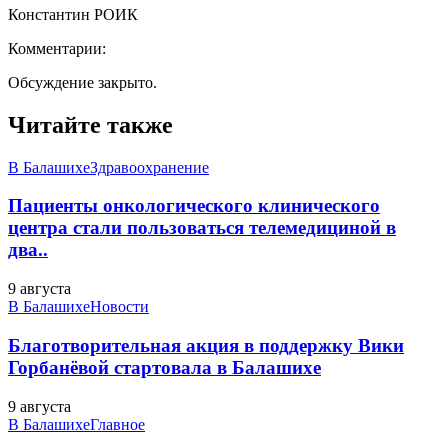
Константин РОИК
Комментарии:
Обсуждение закрыто.
Читайте также
В Балашихе
Здравоохранение
Пациенты онкологического клинического
центра стали пользоваться телемедициной в
два..
9 августа
В Балашихе
Новости
Благотворительная акция в поддержку Вики
Горбанёвой стартовала в Балашихе
9 августа
В Балашихе
Главное