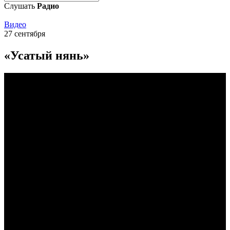
Слушать
Радио
Видео
27 сентября
«Усатый нянь»