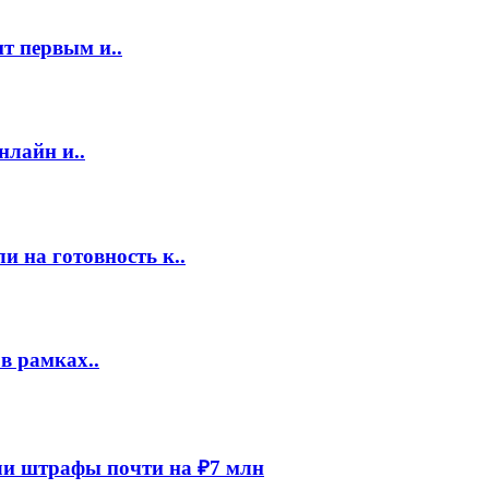
т первым и..
нлайн и..
 на готовность к..
в рамках..
и штрафы почти на ₽7 млн