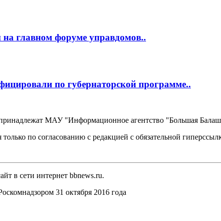
 на главном форуме управдомов..
фицировали по губернаторской программе..
, принадлежат МАУ "Информационное агентство "Большая Балаш
 только по согласованию с редакцией с обязательной гиперссыл
йт в сети интернет bbnews.ru.
оскомнадзором 31 октября 2016 года