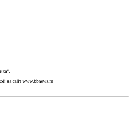
иха".
кой на сайт www.bbnews.ru