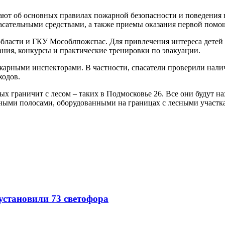
ют об основных правилах пожарной безопасности и поведения н
асательными средствами, а также приемы оказания первой помо
бласти и ГКУ Мособлпожспас. Для привлечения интереса детей
ния, конкурсы и практические тренировки по эвакуации.
ожарными инспекторами. В частности, спасатели проверили нал
ходов.
ых граничит с лесом – таких в Подмосковье 26. Все они будут 
ыми полосами, оборудованными на границах с лесными участк
 установили 73 светофора