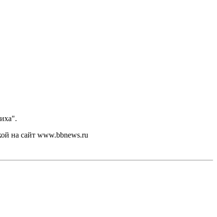
иха".
кой на сайт www.bbnews.ru