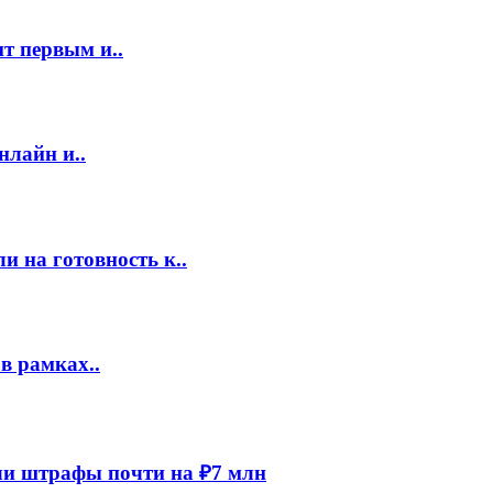
т первым и..
нлайн и..
 на готовность к..
в рамках..
и штрафы почти на ₽7 млн