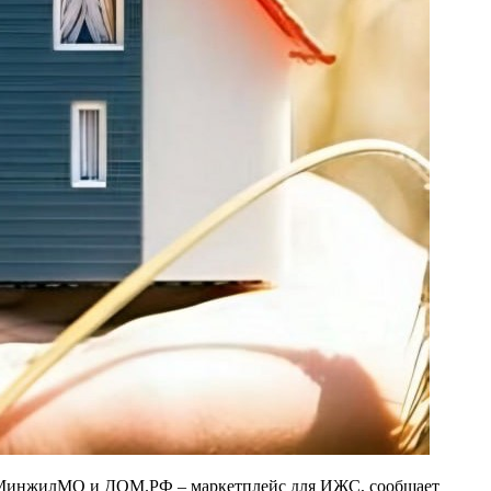
кт МинжилМО и ДОМ.РФ – маркетплейс для ИЖС, сообщает