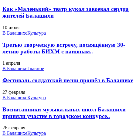
Как «Маленький» театр кукол завоевал сердца
жителей Балашихи
10 июля
В Балашихе
Культура
Третью творческую встречу, посвящённую 30-
летию работы БИХМ с наивным..
1 апреля
В Балашихе
Главное
Фестиваль солдатской песни прошёл в Балашихе
27 февраля
В Балашихе
Культура
Воспитанники музыкальных школ Балашихи
приняли участие в городском конкурсе..
26 февраля
В Балашихе
Культура