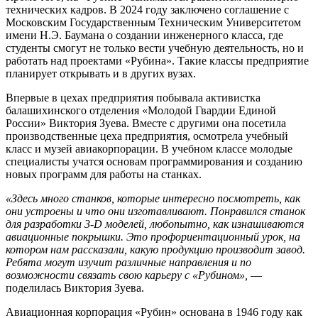
технических кадров. В 2024 году заключено соглашение с
Московским Государственным Техническим Университетом
имени Н.Э. Баумана о создании инженерного класса, где
студенты смогут не только вести учебную деятельность, но и
работать над проектами «Рубина». Такие классы предприятие
планирует открывать и в других вузах.
Впервые в цехах предприятия побывала активистка
балашихинского отделения «Молодой Гвардии Единой
России» Виктория Зуева. Вместе с другими она посетила
производственные цеха предприятия, осмотрела учебный
класс и музей авиакорпорации. В учебном классе молодые
специалисты учатся основам программирования и созданию
новых программ для работы на станках.
«Здесь много станков, которые интересно посмотреть, как
они устроены и что они изготавливают. Понравился станок
для разработки 3-D моделей, любопытно, как изнашиваются
авиационные покрышки. Это профориентационный урок, на
котором нам рассказали, какую продукцию производит завод.
Ребята могут изучит различные направления и по
возможности связать свою карьеру с «Рубином»,
—
поделилась Виктория Зуева.
Авиационная корпорация «Рубин» основана в 1946 году как