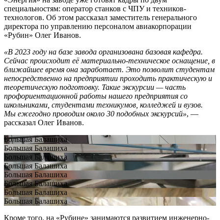
специальностям: оператор станков с ЧПУ и техников-
технологов. Об этом рассказал заместитель генерального
директора по управлению персоналом авиакорпорации
«Рубин» Олег Иванов.
«В 2023 году на базе завода организована базовая кафедра.
Сейчас происходит её материально-техническое оснащение, в
ближайшее время она заработает. Это позволит студентам
непосредственно на предприятии проходить практическую и
теоретическую подготовку. Такие экскурсии — часть
профориентационной работы нашего предприятия со
школьниками, студентами техникумов, колледжей и вузов.
Мы ежегодно проводим около 30 подобных экскурсий»
, —
рассказал Олег Иванов.
Большая Балашиха
Большая Балашиха
Большая Балашиха
Большая Балашиха
Большая Балашиха
Большая Балашиха
Большая Балашиха
Большая Балашиха
Кроме того, на «Рубине» занимаются развитием инженерно-