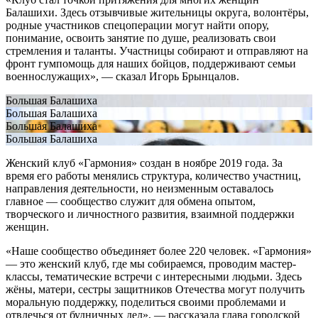
Балашихи. Здесь отзывчивые жительницы округа, волонтёры,
родные участников спецоперации могут найти опору,
понимание, освоить занятие по душе, реализовать свои
стремления и таланты. Участницы собирают и отправляют на
фронт гумпомощь для наших бойцов, поддерживают семьи
военнослужащих», — сказал Игорь Брынцалов.
Большая Балашиха
Большая Балашиха
Большая Балашиха
Большая Балашиха
Женский клуб «Гармония» создан в ноябре 2019 года. За
время его работы менялись структура, количество участниц,
направления деятельности, но неизменным оставалось
главное — сообщество служит для обмена опытом,
творческого и личностного развития, взаимной поддержки
женщин.
«Наше сообщество объединяет более 220 человек. «Гармония»
— это женский клуб, где мы собираемся, проводим мастер-
классы, тематические встречи с интересными людьми. Здесь
жёны, матери, сестры защитников Отечества могут получить
моральную поддержку, поделиться своими проблемами и
отвлечься от будничных дел», — рассказала глава городской