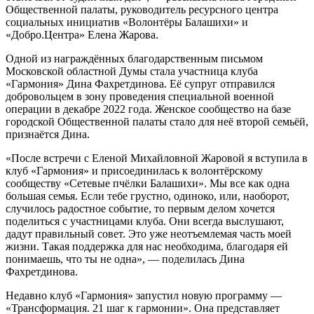
Общественной палаты, руководитель ресурсного центра
социальных инициатив «Волонтёры Балашихи» и
«Добро.Центра» Елена Жарова.
Одной из награждённых благодарственным письмом
Московской областной Думы стала участница клуба
«Гармония» Дина Фахретдинова. Её супруг отправился
добровольцем в зону проведения специальной военной
операции в декабре 2022 года. Женское сообщество на базе
городской Общественной палаты стало для неё второй семьёй,
признаётся Дина.
«После встречи с Еленой Михайловной Жаровой я вступила в
клуб «Гармония» и присоединилась к волонтёрскому
сообществу «Сетевые пчёлки Балашихи». Мы все как одна
большая семья. Если тебе грустно, одиноко, или, наоборот,
случилось радостное событие, то первым делом хочется
поделиться с участницами клуба. Они всегда выслушают,
дадут правильный совет. Это уже неотъемлемая часть моей
жизни. Такая поддержка для нас необходима, благодаря ей
понимаешь, что ты не одна», — поделилась Дина
Фахретдинова.
Недавно клуб «Гармония» запустил новую программу —
«Трансформация. 21 шаг к гармонии». Она представляет