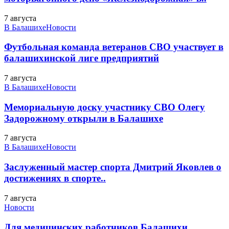
7 августа
В Балашихе
Новости
Футбольная команда ветеранов СВО участвует в
балашихинской лиге предприятий
7 августа
В Балашихе
Новости
Мемориальную доску участнику СВО Олегу
Задорожному открыли в Балашихе
7 августа
В Балашихе
Новости
Заслуженный мастер спорта Дмитрий Яковлев о
достижениях в спорте..
7 августа
Новости
Для медицинских работников Балашихи