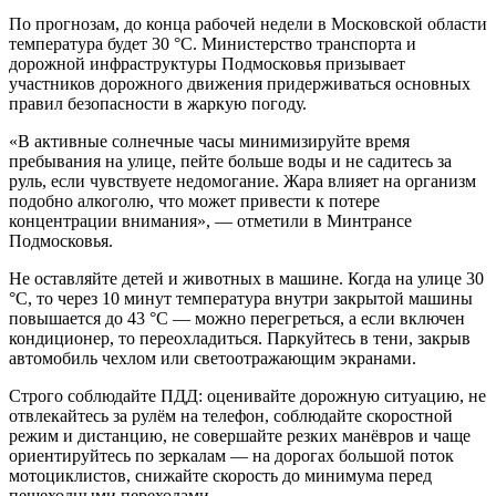
По прогнозам, до конца рабочей недели в Московской области
температура будет 30 °С. Министерство транспорта и
дорожной инфраструктуры Подмосковья призывает
участников дорожного движения придерживаться основных
правил безопасности в жаркую погоду.
«В активные солнечные часы минимизируйте время
пребывания на улице, пейте больше воды и не садитесь за
руль, если чувствуете недомогание. Жара влияет на организм
подобно алкоголю, что может привести к потере
концентрации внимания», — отметили в Минтрансе
Подмосковья.
Не оставляйте детей и животных в машине. Когда на улице 30
°С, то через 10 минут температура внутри закрытой машины
повышается до 43 °С — можно перегреться, а если включен
кондиционер, то переохладиться. Паркуйтесь в тени, закрыв
автомобиль чехлом или светоотражающим экранами.
Строго соблюдайте ПДД: оценивайте дорожную ситуацию, не
отвлекайтесь за рулём на телефон, соблюдайте скоростной
режим и дистанцию, не совершайте резких манёвров и чаще
ориентируйтесь по зеркалам — на дорогах большой поток
мотоциклистов, снижайте скорость до минимума перед
пешеходными переходами.