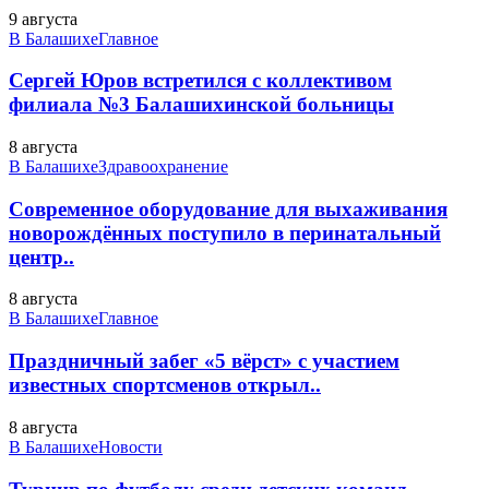
9 августа
В Балашихе
Главное
Сергей Юров встретился с коллективом
филиала №3 Балашихинской больницы
8 августа
В Балашихе
Здравоохранение
Современное оборудование для выхаживания
новорождённых поступило в перинатальный
центр..
8 августа
В Балашихе
Главное
Праздничный забег «5 вёрст» с участием
известных спортсменов открыл..
8 августа
В Балашихе
Новости