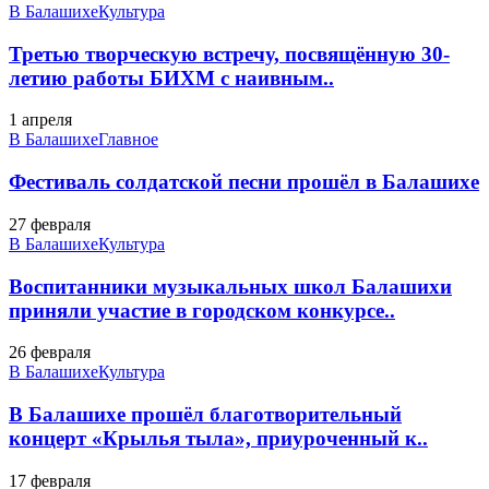
В Балашихе
Культура
Третью творческую встречу, посвящённую 30-
летию работы БИХМ с наивным..
1 апреля
В Балашихе
Главное
Фестиваль солдатской песни прошёл в Балашихе
27 февраля
В Балашихе
Культура
Воспитанники музыкальных школ Балашихи
приняли участие в городском конкурсе..
26 февраля
В Балашихе
Культура
В Балашихе прошёл благотворительный
концерт «Крылья тыла», приуроченный к..
17 февраля