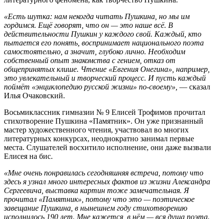
«Есть шутка: нам некогда читать Пушкина, но мы им
гордимся. Ещё говорят, что он — это наше всё. В
действительности Пушкин у каждого свой. Каждый, кто
пытается его понять, воспринимает национального поэта
самостоятельно, а значит, глубоко лично. Необходим
собственный опыт знакомства с гением, отказ от
общепринятых клише. Чтение «Евгения Онегина», например,
это увлекательный и творческий процесс. И пусть каждый
поймёт «энциклопедию русской жизни» по-своему»,
— сказал
Илья Очаковский.
Восьмиклассник гимназии № 9 Елисей Трофимов прочитал
стихотворение Пушкина «Памятник». Он уже признанный
мастер художественного чтения, участвовал во многих
литературных конкурсах, неоднократно занимал первые
места. Слушателей восхитило исполнение, они даже вызвали
Елисея на бис.
«Мне очень понравилась сегодняшняя встреча, потому что
здесь я узнал много интересных фактов из жизни Александра
Сергеевича, выставка картин тоже замечательная. Я
прочитал «Памятник», потому что это — поэтическое
завещание Пушкина, в нынешнем году стихотворению
исполнилось 190 лет. Мне кажется, в нём — вся душа поэта.