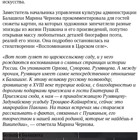
искусства.
Заместитель начальника управления культуры администрации
Балашихи Марина Чернова прокомментировала для гостей
сюжеты картин, на которых художники запечатлели разные
эпизоды из жизни Пушкина и его произведений, попутно
открывая массу любопытных деталей биографии поэта,
реалий его эпохи. Она подробно остановилась на
стихотворении «Воспоминания в Царском селе».
«Вот поэт гуляет по царскосельскому саду, и у него
рождаются воспоминания о славных страницах истории
России. Он упоминает Орлова, Суворова. Румянцева. А между
прочим, Румянцев имеет самое непосредственное отношение
к Балашихе. К этому великому русскому полководцу,
громившему в XVIII веке турецкие войска, с благодарностью и
дорогими подарками приезжала в гости Екатерина II.
Приезжала сюда, к нам — в принадлежавшую Румянцеву-
Задунайскому усадьбу Троицкое-Кайнарджи, сейчас это
микрорайон Павлино. На таких встречах мы стараемся
рассказывать о фактах, связанных с Пушкиным, его
творчеством и нашей малой родиной, которые не найдёшь в
Википедии»,
— отметила Марина Чернова.
Большая Балашиха