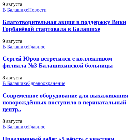
9 августа
В Балашихе
Новости
Благотворительная акция в поддержку Вики
Горбанёвой стартовала в Балашихе
9 августа
В Балашихе
Главное
Сергей Юров встретился с коллективом
филиала №3 Балашихинской больницы
8 августа
В Балашихе
Здравоохранение
Современное оборудование для выхаживания
новорождённых поступило в перинатальный
центр..
8 августа
В Балашихе
Главное
Праздничный забег «5 вёрст» с участием