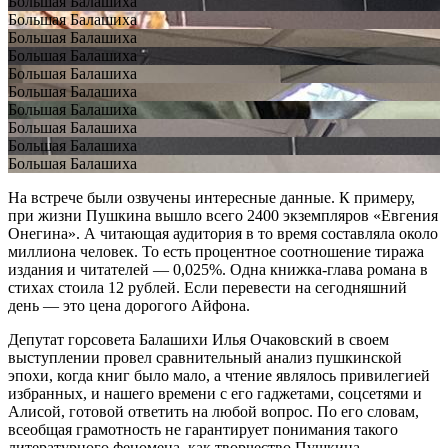
Большая Балашиха
Большая Балашиха
Большая Балашиха
Большая Балашиха
Большая Балашиха
Большая Балашиха
Большая Балашиха
Большая Балашиха
Большая Балашиха
Большая Балашиха
На встрече были озвучены интересные данные. К примеру,
при жизни Пушкина вышло всего 2400 экземпляров «Евгения
Онегина». А читающая аудитория в то время составляла около
миллиона человек. То есть процентное соотношение тиража
издания и читателей — 0,025%. Одна книжка-глава романа в
стихах стоила 12 рублей. Если перевести на сегодняшний
день — это цена дорогого Айфона.
Депутат горсовета Балашихи Илья Очаковский в своем
выступлении провел сравнительный анализ пушкинской
эпохи, когда книг было мало, а чтение являлось привилегией
избранных, и нашего времени с его гаджетами, соцсетями и
Алисой, готовой ответить на любой вопрос. По его словам,
всеобщая грамотность не гарантирует понимания такого
литературного феномена, как творчество Пушкина.