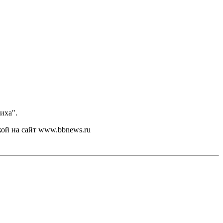
иха".
кой на сайт www.bbnews.ru