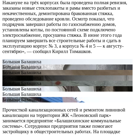
Накануне на трёх корпусах была проведена полная ревизия,
заказаны новые стеклопакеты и рамы вместо разбитых и
некачественных, демонтирована бракованная стяжка,
проведено обследование кровли. Осмотр показал, что
подрядчик завершил работы по газоснабжению домов,
установлены котлы, по постоянной схеме подключено
электроснабжение, просушена стяжка. В июне этого года
планируем завершить все строительные работы и сдать в
эксплуатацию корпус № 3, а корпуса № 4 и 5 — к августу-
сентябрю», — сообщил Кирилл Тимашков.
Большая Балашиха
Большая Балашиха
Большая Балашиха
Большая Балашиха
Большая Балашиха
Большая Балашиха
Большая Балашиха
Большая Балашиха
Прочисткой канализационных сетей и ремонтом ливннвой
канализации на территории ЖК «Леоновский парк»
занимается предприятие «Балашихинские коммунальные
системы». Сотрудники предприятия также помогают
застройщику в общестроительных работах. На площадке