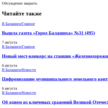
Обсуждение закрыто.
Читайте также
В Балашихе
Главное
Вышла газета «Город Балашиха» №31 (495)
7 августа
В Балашихе
Главное
Новый мост-конкорс на станции «Железнодорожн
6 августа
В Балашихе
Новости
Цифровизацию муниципального земельного конт
6 августа
В Балашихе
Новости
Об одном из ключевых сражений Великой Отечест