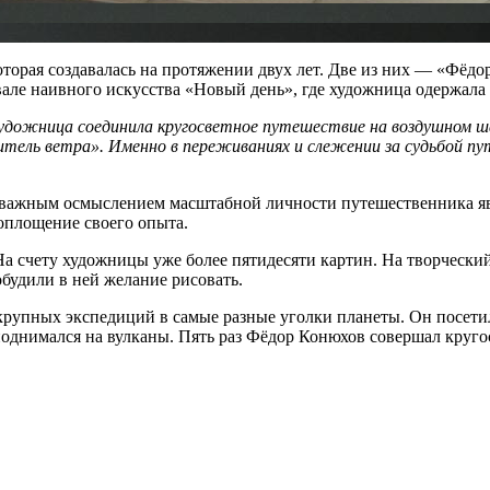
оторая создавалась на протяжении двух лет. Две из них — «Фёд
але наивного искусства «Новый день», где художница одержала
художница соединила кругосветное путешествие на воздушном ша
итель ветра». Именно в переживаниях и слежении за судьбой п
о важным осмыслением масштабной личности путешественника яв
воплощение своего опыта.
На счету художницы уже более пятидесяти картин. На творческ
будили в ней желание рисовать.
рупных экспедиций в самые разные уголки планеты. Он посетил 
поднимался на вулканы. Пять раз Фёдор Конюхов совершал круго