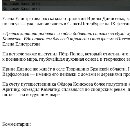
Большая Балашиха
Большая Балашиха
Елена Елистратова рассказала о трилогии Ирины Дивисенко, к
полюсу» — уже выставлялись в Санкт-Петербурге на IX фестив
«Третья картина родилась из идеи добавить стихию воздуха: 
Конюхова. Вдохновением для всей трилогии стал фильм «Повел
Елена Елистратова.
На встрече также выступил Пётр Попов, который отметил, чт
к познанию мира, глубочайшая духовная основа и творческое 
Ирина Дивисенко живёт в селе Творишино Брянской области. 
Варфоломеев — именно его пейзажи с домами и деревнями про
На счету путешественника Фёдора Конюхова более полусотни к
Арктику, объездил Камчатку, сплавлялся по сибирским рекам, 
пятое — на воздушном шаре.
Комментарии: