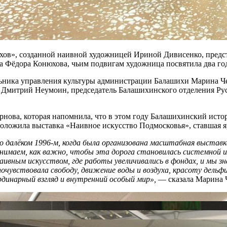
в», созданной наивной художницей Ириной Дивисенко, предста
а Фёдора Конюхова, чьим подвигам художница посвятила два год
альника управления культуры администрации Балашихи Марина Ч
и Дмитрий Неумоин, председатель Балашихинского отделения Рус
нова, которая напомнила, что в этом году Балашихинский истор
оложила выставка «Наивное искусство Подмосковья», ставшая яр
о далёком 1996-м, когда была организована масштабная выставк
онимаем, как важно, чтобы эта дорога становилась системной и
наивным искусством, где работы увеличивались в фондах, и мы 
очувствовала свободу, движение воды и воздуха, красоту дел
рдинарный взгляд и внутренний особый мир»,
— сказала Марина 