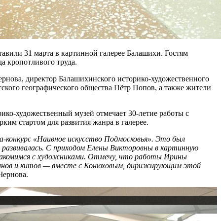
вили 31 марта в картинной галерее Балашихи. Гостям
а кропотливого труда.
ернова, директор Балашихинского историко-художественного
ского географического общества Пётр Попов, а также жители
ико-художественный музей отмечает 30-летие работы с
ким стартом для развития жанра в галерее.
а-конкурс «Наивное искусство Подмосковья». Это был
 развивалась. С приходом Елены Викторовны в картинную
знакомимся с художниками. Отмечу, что работы Ирины
ьфинов и китов — вместе с Конюховым, дирижирующим этой
Чернова.