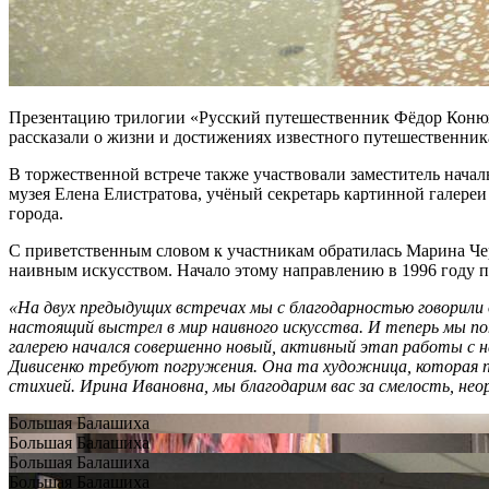
Презентацию трилогии «Русский путешественник Фёдор Конюхо
рассказали о жизни и достижениях известного путешественник
В торжественной встрече также участвовали заместитель нач
музея Елена Елистратова, учёный секретарь картинной галере
города.
С приветственным словом к участникам обратилась Марина Чер
наивным искусством. Начало этому направлению в 1996 году п
«На двух предыдущих встречах мы с благодарностью говорили 
настоящий выстрел в мир наивного искусства. И теперь мы п
галерею начался совершенно новый, активный этап работы с 
Дивисенко требуют погружения. Она та художница, которая п
стихией. Ирина Ивановна, мы благодарим вас за смелость, нео
Большая Балашиха
Большая Балашиха
Большая Балашиха
Большая Балашиха