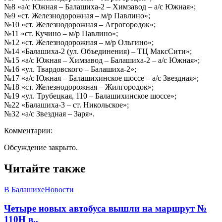
№8 «а/с Южная – Балашиха-2 – Химзавод – а/с Южная»;
№9 «ст. Железнодорожная – м/р Павлино»;
№10 «ст. Железнодорожная – Агрогородок»;
№11 «ст. Кучино – м/р Павлино»;
№12 «ст. Железнодорожная – м/р Ольгино»;
№14 «Балашиха-2 (ул. Объединения) – ТЦ МаксСити»;
№15 «а/с Южная – Химзавод – Балашиха-2 – а/с Южная»;
№16 «ул. Твардовского – Балашиха-2»;
№17 «а/с Южная – Балашихинское шоссе – а/с Звездная»;
№18 «ст. Железнодорожная – Жилгородок»;
№19 «ул. Трубецкая, 110 – Балашихинское шоссе»;
№22 «Балашиха-3 – ст. Никольское»;
№32 «а/с Звездная – Заря».
Комментарии:
Обсуждение закрыто.
Читайте также
В Балашихе
Новости
Четыре новых автобуса вышли на маршрут №
110Н в..