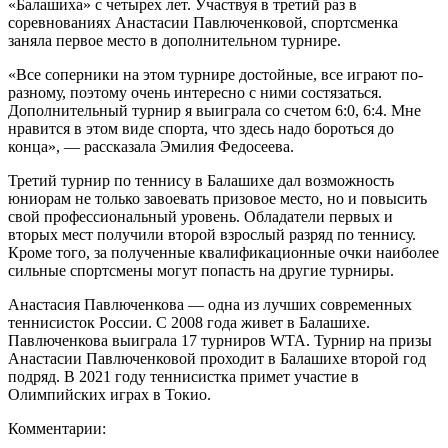
«Балашиха» с четырех лет. Участвуя в третий раз в
соревнованиях Анастасии Павлюченковой, спортсменка
заняла первое место в дополнительном турнире.
«Все соперники на этом турнире достойные, все играют по-
разному, поэтому очень интересно с ними состязаться.
Дополнительный турнир я выиграла со счетом 6:0, 6:4. Мне
нравится в этом виде спорта, что здесь надо бороться до
конца», — рассказала Эмилия Федосеева.
Третий турнир по теннису в Балашихе дал возможность
юниорам не только завоевать призовое место, но и повысить
свой профессиональный уровень. Обладатели первых и
вторых мест получили второй взрослый разряд по теннису.
Кроме того, за полученные квалификационные очки наиболее
сильные спортсмены могут попасть на другие турниры.
Анастасия Павлюченкова — одна из лучших современных
теннисисток России. С 2008 года живет в Балашихе.
Павлюченкова выиграла 17 турниров WTA. Турнир на призы
Анастасии Павлюченковой проходит в Балашихе второй год
подряд. В 2021 году теннисистка примет участие в
Олимпийских играх в Токио.
Комментарии: