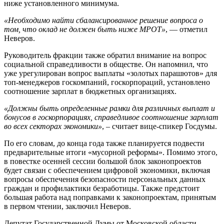
ниже установленного минимума.
«Необходимо найти сбалансированное решение вопроса о
том, что оклад не должен быть ниже МРОТ»
, — отметил
Неверов.
Руководитель фракции также обратил внимание на вопрос
социальной справедливости в обществе. Он напомнил, что
уже урегулирован вопрос выплаты «золотых парашютов» для
топ-менеджеров госкомпаний, госкорпораций, установлено
соотношение зарплат в бюджетных организациях.
«Должны быть определенные рамки для различных выплат и
бонусов в госкорпорациях, справедливое соотношение зарплат
во всех секторах экономики»
, – считает вице-спикер Госдумы.
По его словам, до конца года также планируется подвести
предварительные итоги «мусорной реформы». Помимо этого,
в повестке осенней сессии большой блок законопроектов
будет связан с обеспечением цифровой экономики, включая
вопросы обеспечения безопасности персональных данных
граждан и профилактики безработицы. Также предстоит
большая работа над поправками к законопроектам, принятым
в первом чтении, заключил Неверов.
Депутат Государственной Думы от Московской области,