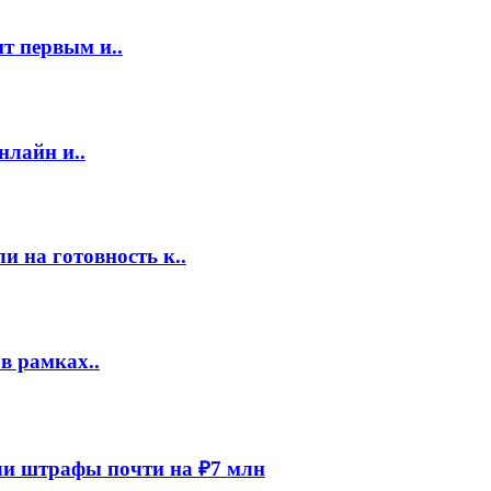
т первым и..
нлайн и..
 на готовность к..
в рамках..
и штрафы почти на ₽7 млн