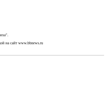
иха".
кой на сайт www.bbnews.ru