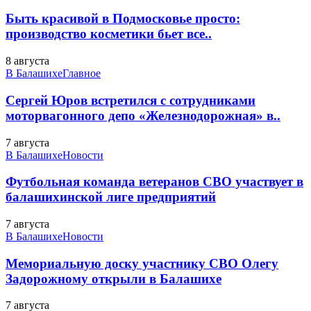
Быть красивой в Подмосковье просто:
производство косметики бьет все..
8 августа
В Балашихе
Главное
Сергей Юров встретился с сотрудниками
моторвагонного депо «Железнодорожная» в..
7 августа
В Балашихе
Новости
Футбольная команда ветеранов СВО участвует в
балашихинской лиге предприятий
7 августа
В Балашихе
Новости
Мемориальную доску участнику СВО Олегу
Задорожному открыли в Балашихе
7 августа