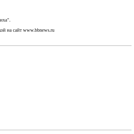
иха".
кой на сайт www.bbnews.ru