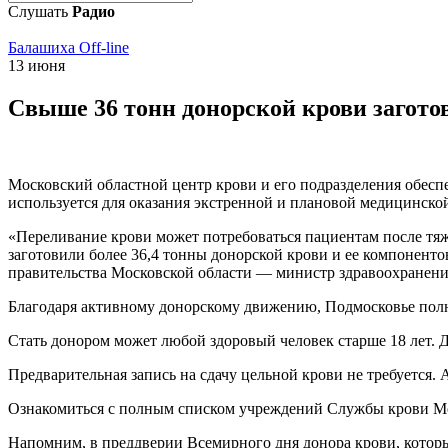
Слушать
Радио
Балашиха Off-line
13 июня
Свыше 36 тонн донорской крови заготов
Московский областной центр крови и его подразделения обесп
используется для оказания экстренной и плановой медицинск
«Переливание крови может потребоваться пациентам после тяж
заготовили более 36,4 тонны донорской крови и ее компонентов
правительства Московской области — министр здравоохранени
Благодаря активному донорскому движению, Подмосковье полно
Стать донором может любой здоровый человек старше 18 лет. Д
Предварительная запись на сдачу цельной крови не требуется. А
Ознакомиться с полным списком учреждений Службы крови М
Напомним, в преддверии Всемирного дня донора крови, котор