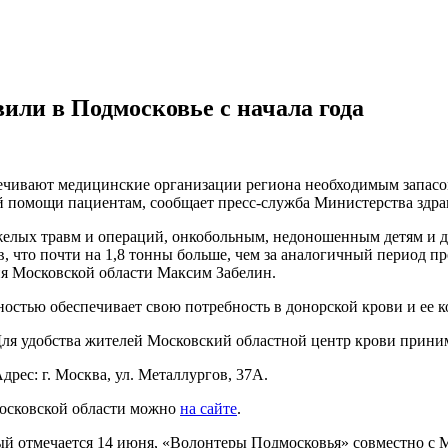
или в Подмосковье с начала года
ечивают медицинские организации региона необходимым запасом
ой помощи пациентам, сообщает пресс-служба Министерства здра
елых травм и операций, онкобольным, недоношенным детям и др
, что почти на 1,8 тонны больше, чем за аналогичный период пр
я Московской области Максим Забелин.
стью обеспечивает свою потребность в донорской крови и ее к
ля удобства жителей Московский областной центр крови принима
дрес: г. Москва, ул. Металлургов, 37А.
осковской области можно
на сайте
.
ый отмечается 14 июня, «Волонтеры Подмосковья» совместно с 