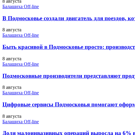
8 августа
Балашиха Off-line
В Подмосковье создали двигатель для поездов, ко
8 августа
Балашиха Off-line
Быть красивой в Подмосковье просто: производств
8 августа
Балашиха Off-line
Подмосковные производители представляют прод
8 августа
Балашиха Off-line
Цифровые сервисы Подмосковья помогают офор
8 августа
Балашиха Off-line
Доля малоинвазивных операций выросла на 6% 