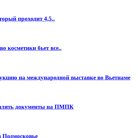
торый проходит 4,5..
о косметики бьет все..
укцию на международной выставке во Вьетнаме
млять документы на ПМПК
в Подмосковье