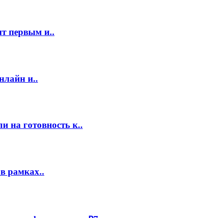
т первым и..
нлайн и..
 на готовность к..
в рамках..