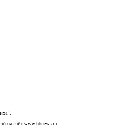
иха".
кой на сайт www.bbnews.ru