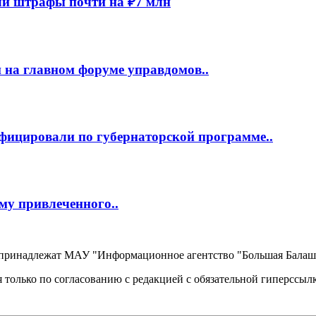
и штрафы почти на ₽7 млн
 на главном форуме управдомов..
фицировали по губернаторской программе..
му привлеченного..
, принадлежат МАУ "Информационное агентство "Большая Балаш
 только по согласованию с редакцией с обязательной гиперссыл