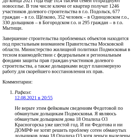
До конца 2021 года еще 10,4 тысячи семей отпразднуют
новоселье. В том числе ключи от квартир получат 1246
участников долевого строительства в г.о. Подольск, 677
граждан – в г.о. Щёлково, 352 человек – в Одинцовском г.о.,
330 дольщиков – в Богородском г.о. и 295 граждан – в г.о.
Мытищи.
Завершение строительства проблемных объектов находится
под пристальным вниманием Правительства Московской
области. Министерство жилищной политики Подмосковья в
тесном взаимодействии с федеральным и региональным
фондами защиты прав граждан-участников долевого
строительства, а также дольщиками ведут планомерную
работу для скорейшего восстановления их прав.
Комментарии:
Рафаэл
:
12.08.2021 в 20:55
Не верьте этим фейковым сведениям Федотовой по
обманутым дольщикам Подмосковья. Я являюсь
обманутым дольщиком дома 18 Опалиха О3
Красногорска уже шестой год. И ни Федотова и ни
ДОМРФ не хотят решить проблему сотен обманутых
дольщиков дома 18 Опалиха О3,хотя деньги выделены