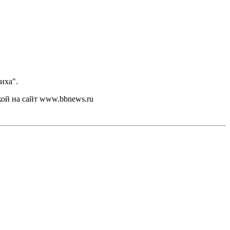
иха".
кой на сайт www.bbnews.ru