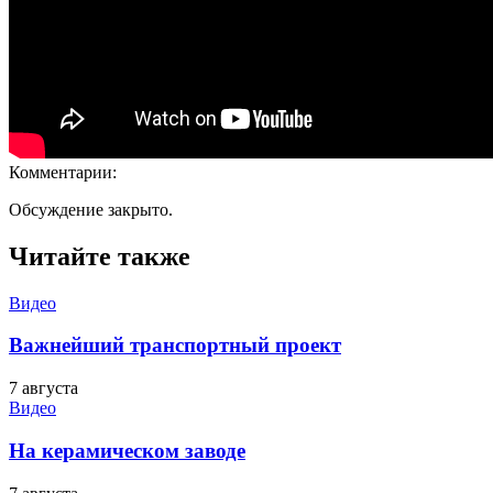
Комментарии:
Обсуждение закрыто.
Читайте также
Видео
Важнейший транспортный проект
7 августа
Видео
На керамическом заводе