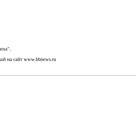
иха".
кой на сайт www.bbnews.ru