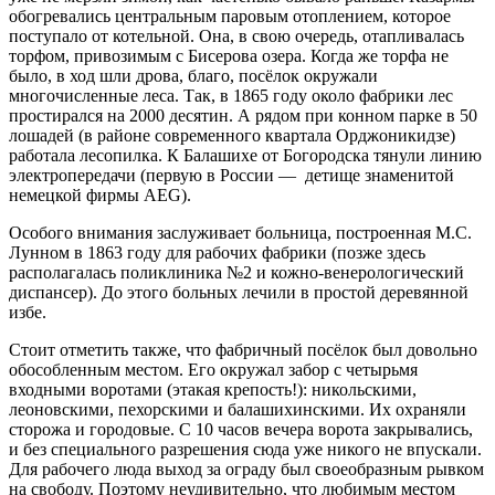
обогревались центральным паровым отоплением, которое
поступало от котельной. Она, в свою очередь, отапливалась
торфом, привозимым с Бисерова озера. Когда же торфа не
было, в ход шли дрова, благо, посё­лок окружали
многочисленные леса. Так, в 1865 году около фаб­рики лес
простирался на 2000 десятин. А рядом при конном парке в 50
лошадей (в районе современного квартала Орджоникидзе)
работала лесопилка. К Балашихе от Богородска тянули линию
электропередачи (первую в России — детище знаменитой
немецкой фирмы AEG).
Особого внимания заслуживает больница, построен­ная М.С.
Лунном в 1863 году для рабочих фабрики (позже здесь
располагалась поликлиника №2 и кожно-венерологический
диспансер). До этого больных лечили в простой дере­вянной
избе.
Стоит отметить также, что фабричный посёлок был довольно
обособленным местом. Его окружал забор с четырьмя
входными воротами (этакая крепость!): никольскими,
леоновскими, пехорс­кими и балашихинскими. Их охраняли
сторожа и городовые. С 10 часов вечера ворота закрывались,
и без специального разреше­ния сюда уже никого не впускали.
Для рабочего люда выход за ограду был своеобразным рывком
на свободу. Поэтому неудивительно, что любимым местом