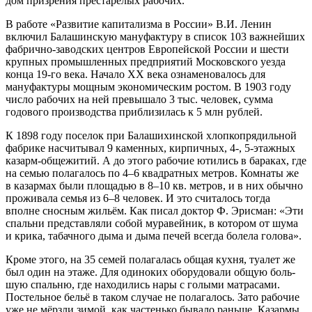
дом призрения престарелых рабочих.
В работе «Развитие капитализма в России» В.И. Ленин
включил Балашинскую мануфактуру в список 103 важнейших
фабрично-заводских центров Европейской России и шести
крупных промышленных предприятий Московского уезда
конца 19-го века. Начало XX века ознаменовалось для
мануфактуры мощным экономическим ростом. В 1903 году
число рабочих на ней превышало 3 тыс. человек, сумма
годового производства приблизилась к 5 млн рублей.
К 1898 году поселок при Балашихинской хлопкопрядильной
фабрике насчитывал 9 каменных, кирпичных, 4-, 5-этажных
казарм-общежитий. А до этого рабочие ютились в бараках, где
на семью полагалось по 4–6 квадратных метров. Комнаты же
в казармах были площа­дью в 8–10 кв. метров, и в них обычно
проживала семья из 6–8 человек. И это считалось тогда
вполне сносным жильём. Как пи­сал доктор Ф. Эрисман: «Эти
спальни представляли собой мура­вейник, в котором от шума
и крика, табачного дыма и дыма печей всегда болела голова».
Кроме этого, на 35 семей полагалась общая кухня, туалет же
был один на этаже. Для одиноких оборудовали общую боль­
шую спальню, где находились нары с голыми матрасами.
Постель­ное бельё в таком случае не полагалось. Зато рабочие
уже не мёрзли зимой, как частенько бывало раньше. Казармы