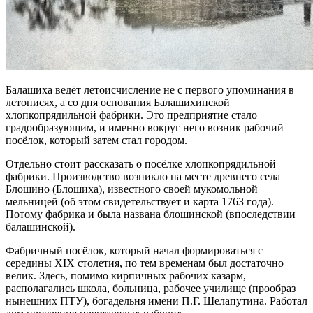
Балашиха ведёт летоисчисление не с первого упоминания в
летописях, а со дня основания Балашихинской
хлопкопрядильной фабрики. Это предприятие стало
градообразующим, и именно вокруг него возник рабочий
посёлок, который затем стал городом.
Отдельно стоит рассказать о посёлке хлопкопрядильной
фабрики. Производство возникло на месте древнего села
Блошино (Блошиха), известного своей мукомольной
мельницей (об этом свидетельствует и карта 1763 года).
Потому фабрика и была названа блошинской (впос­ледствии
балашинской).
Фабричный посёлок, который начал формироваться с
середины XIX столетия, по тем временам был достаточно
велик. Здесь, помимо кирпичных рабочих казарм,
располагались школа, больница, рабочее училище (прообраз
нынешних ПТУ), богадельня имени П.Г. Шелапутина. Работал