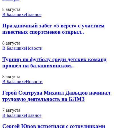
8 августа
В Балашихе
Главное
Праздничный забег «5 вёрст» с участием
известных спортсменов открыл..
8 августа
В Балашихе
Новости
Турнир по футболу среди детских команд
прошёл на балашихинском..
8 августа
В Балашихе
Новости
Герой Соцтруда Михаил Давыдов начинал
трудовую деятельность на БЛМЗ
7 августа
В Балашихе
Главное
Сергей Юров встретился с сотрудниками