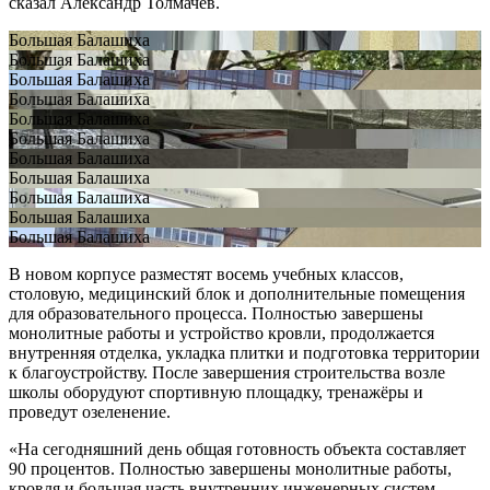
сказал Александр Толмачёв.
Большая Балашиха
Большая Балашиха
Большая Балашиха
Большая Балашиха
Большая Балашиха
Большая Балашиха
Большая Балашиха
Большая Балашиха
Большая Балашиха
Большая Балашиха
Большая Балашиха
В новом корпусе разместят восемь учебных классов,
столовую, медицинский блок и дополнительные помещения
для образовательного процесса. Полностью завершены
монолитные работы и устройство кровли, продолжается
внутренняя отделка, укладка плитки и подготовка территории
к благоустройству. После завершения строительства возле
школы оборудуют спортивную площадку, тренажёры и
проведут озеленение.
«На сегодняшний день общая готовность объекта составляет
90 процентов. Полностью завершены монолитные работы,
кровля и большая часть внутренних инженерных систем.