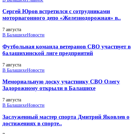
Сергей Юров встретился с сотрудниками
моторвагонного депо «Железнодорожная» в..
7 августа
В Балашихе
Новости
Футбольная команда ветеранов СВО участвует в
балашихинской лиге предприятий
7 августа
В Балашихе
Новости
Мемориальную доску участнику СВО Олегу
Задорожному открыли в Балашихе
7 августа
В Балашихе
Новости
Заслуженный мастер спорта Дмитрий Яковлев о
достижениях в спорте..