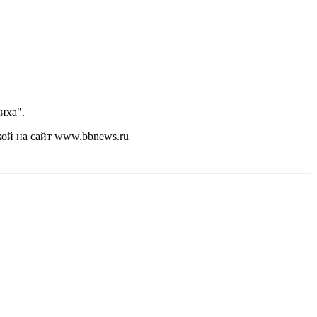
иха".
кой на сайт www.bbnews.ru