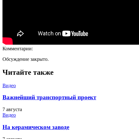
Комментарии:
Обсуждение закрыто.
Читайте также
Видео
Важнейший транспортный проект
7 августа
Видео
На керамическом заводе