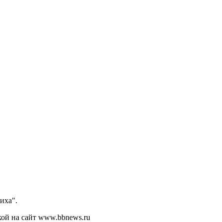
иха".
кой на сайт www.bbnews.ru