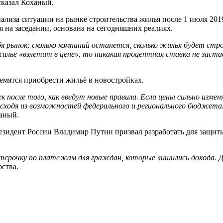
сказал Коханый.
лиза ситуации на рынке строительства жилья после 1 июля 2019
ая на заседании, основана на сегодняшних реалиях.
ебя рынок: сколько компаний останется, сколько жилья будет стр
жилье «взлетит в цене», то никакая процентная ставка не заст
емятся приобрести жильё в новостройках.
после того, как введут новые правила. Если цены сильно изме
сходя из возможностей федерального и регионального бюджета.
ханый.
зидент России Владимир Путин призвал разработать для защи
срочку по платежам для граждан, которые лишились дохода. Д
рства.