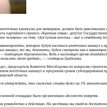
 ипотечные каникулы для заемщиков, должен быть максимально ш
вета партийного проекта «Крепкая семья», депутат Государстве
ие человека» на тему «Доступная ипотека – шаг к семейному б
аконопроекты, которые будут касаться ипотечных каникул и пр
ных каникул, то мы, депутаты, будем смотреть как в законопро
л — повторную беременность. Ведь в настоящее время обладате
 погасить этот кредит»,
— сообщила Цыбизова.
да», председатель Комитета Мособлдумы по вопросам строитель
ением ипотечных каникул и продления сроков субсидирования пр
ковской области.
ем утверждать, что снижение ставки даже на 1% значительно 
ссионной площадки было организовано абсолютно вовремя.
ак руководство к действию. На заседании мы увидели достаточно