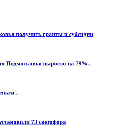
ковья получить гранты и субсидии
ах Подмосковья выросло на 79%..
еньги..
 установили 73 светофора