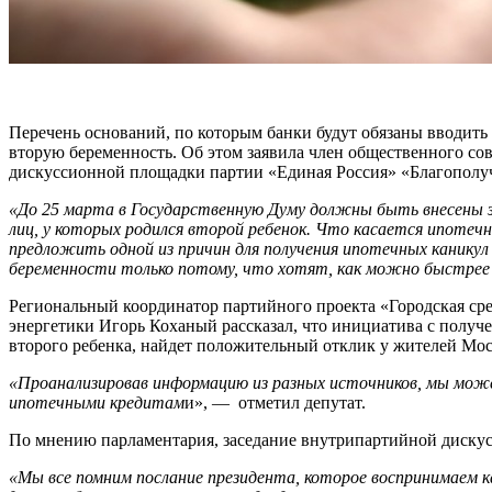
Перечень оснований, по которым банки будут обязаны вводить
вторую беременность. Об этом заявила член общественного со
дискуссионной площадки партии «Единая Россия» «Благополуч
«До 25 марта в Государственную Думу должны быть внесены з
лиц, у которых родился второй ребенок. Что касается ипотеч
предложить одной из причин для получения ипотечных канику
беременности только потому, что хотят, как можно быстрее
Региональный координатор партийного проекта «Городская сре
энергетики Игорь Коханый рассказал, что инициатива с получ
второго ребенка, найдет положительный отклик у жителей Мос
«Проанализировав информацию из разных источников, мы мож
ипотечными кредитам
и», — отметил депутат.
По мнению парламентария, заседание внутрипартийной диску
«Мы все помним послание президента, которое воспринимаем к