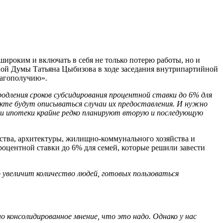
ироким и включать в себя не только потерю работы, но и
нной Думы Татьяна Цыбизова в ходе заседания внутрипартийной
лагополучию».
одления сроков субсидирования процентной ставки до 6% для
екте будут описываться случаи их предоставления. И нужно
ли ипотеки крайне редко планируют вторую и последующую
ства, архитектуры, жилищно-коммунального хозяйства и
оцентной ставки до 6% для семей, которые решили завести
увеличит количество людей, готовых пользоваться
 консолидированное мнение, что это надо. Однако у нас