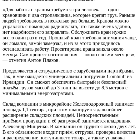
«Для работы с краном требуется три человека — один
крановщик и два стропальщика, которые крепят груз. Раньше
людей требовалось в несколько раз больше. Краном можно
управлять с помощью радиопульта, что также очень удобно,
нет надобности его заправлять. Обслуживать кран нужно
всего один раз в год. Прошлый кран требовал внимания чаще,
он ломался, зимой замерзал, и из-за этого приходилось
останавливать работу. Проектировка крана заняла около
месяца. Сам процесс изготовления — около восьми месяцев»,
— отметил Антон Плахов.
Продолжается и сотрудничество с зарубежными партнёрами.
Так, в мае ожидается универсальный погрузчик Combilift из
Ирландии. Он сможет обеспечить быстрый и безопасный
подъём грузов массой до 3 тонн на высоту до 8,5 метров с
минимальными энергозатратами.
Склад компании в микрорайоне Железнодорожный занимает
площадь 1,1 гектара, при этом планируется дальнейшее
расширение складских площадей. Непосредственным
приёмом продукции и её разгрузкой занимается кладовщик
Александр Мищенко. В компании он трудится около двух лет.
В его обязанности входит приём, отгрузка, проверка качества
и распределение поступившего товара, а также упаковка