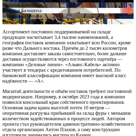
Большая Балашиха
Большая Балашиха
Большая Балашиха
Большая Балашиха
Ассортимент постоянно поддерживаемой на складе
продукции насчитывает 3,4 тысячи наименований, а
география поставок компании охватывает всю России, кроме
разве что Дальнего востока. Причём до 2 тысяч километров
компания доставляет заказы самостоятельно, более дальние
доставки осуществляются через постоянного партнёра —
компанию «Деловые линии». «Альянс-Кабель» активно
участвует в тендерах с кредитованием потребителей. По
банковской классификации компания имеет высокий класс
надёжности — «А».
Масштаб деятельности и объём поставок требуют постоянной
модернизации. Например, в октябре 2023 года в компании
появился консольный кран собственного проектирования.
Основная задача крана высотой почти 10 метров —
оперативная разгрузка прибывшей на склад фуры с меньшим
количеством задействованных в процессе людей. Автором
проекта стал руководителем административно-хозяйственного
отдела организации Антон Плахов, а саму конструкцию
изготовили занимались мастера из Казани.