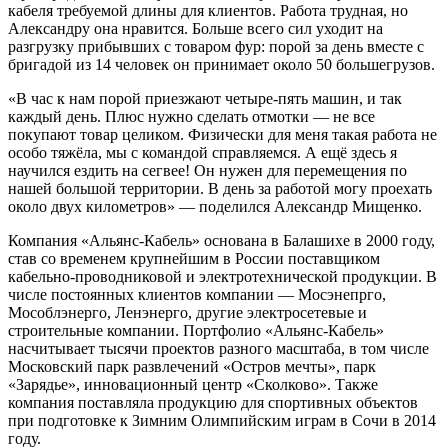
кабеля требуемой длины для клиентов. Работа трудная, но
Александру она нравится. Больше всего сил уходит на
разгрузку прибывших с товаром фур: порой за день вместе с
бригадой из 14 человек он принимает около 50 большегрузов.
«В час к нам порой приезжают четыре-пять машин, и так
каждый день. Плюс нужно сделать отмотки — не все
покупают товар целиком. Физически для меня такая работа не
особо тяжёла, мы с командой справляемся. А ещё здесь я
научился ездить на сегвее! Он нужен для перемещения по
нашей большой территории. В день за работой могу проехать
около двух километров» — поделился Александр Мищенко.
Компания «Альянс-Кабель» основана в Балашихе в 2000 году,
став со временем крупнейшим в России поставщиком
кабельно-проводниковой и электротехнической продукции. В
числе постоянных клиентов компании — Мосэнепрго,
Мособлэнерго, Ленэнерго, другие электросетевые и
строительные компании. Портфолио «Альянс-Кабель»
насчитывает тысячи проектов разного масштаба, в том числе
Московский парк развлечений «Остров мечты», парк
«Зарядье», инновационный центр «Сколково». Также
компания поставляла продукцию для спортивных объектов
при подготовке к Зимним Олимпийским играм в Сочи в 2014
году.