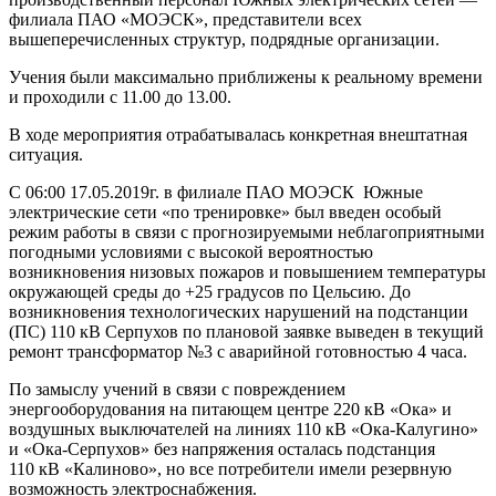
филиала ПАО «МОЭСК», представители всех
вышеперечисленных структур, подрядные организации.
Учения были максимально приближены к реальному времени
и проходили с 11.00 до 13.00.
В ходе мероприятия отрабатывалась конкретная внештатная
ситуация.
С 06:00 17.05.2019г. в филиале ПАО МОЭСК Южные
электрические сети «по тренировке» был введен особый
режим работы в связи с прогнозируемыми неблагоприятными
погодными условиями с высокой вероятностью
возникновения низовых пожаров и повышением температуры
окружающей среды до +25 градусов по Цельсию. До
возникновения технологических нарушений на подстанции
(ПС) 110 кВ Серпухов по плановой заявке выведен в текущий
ремонт трансформатор №3 с аварийной готовностью 4 часа.
По замыслу учений в связи с повреждением
энергооборудования на питающем центре 220 кВ «Ока» и
воздушных выключателей на линиях 110 кВ «Ока-Калугино»
и «Ока-Серпухов» без напряжения осталась подстанция
110 кВ «Калиново», но все потребители имели резервную
возможность электроснабжения.