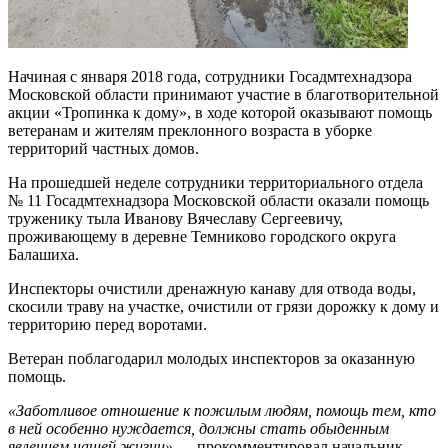
Начиная с января 2018 года, сотрудники Госадмтехнадзора
Московской области принимают участие в благотворительной
акции «Тропинка к дому», в ходе которой оказывают помощь
ветеранам и жителям преклонного возраста в уборке
территорий частных домов.
На прошедшей неделе сотрудники территориального отдела
№ 11 Госадмтехнадзора Московской области оказали помощь
труженику тыла Иванову Вячеславу Сергеевичу,
проживающему в деревне Темниково городского округа
Балашиха.
Инспекторы очистили дренажную канаву для отвода воды,
скосили траву на участке, очистили от грязи дорожку к дому и
территорию перед воротами.
Ветеран поблагодарил молодых инспекторов за оказанную
помощь.
«Заботливое отношение к пожилым людям, помощь тем, кто
в ней особенно нуждается, должны стать обыденным
явлением нашей жизни»,
— прокомментировал начальник