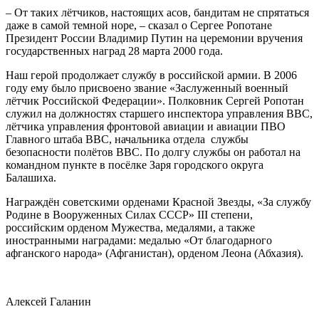
– От таких лётчиков, настоящих асов, бандитам не спрятаться
даже в самой темной норе, – сказал о Сергее Ропотане
Президент России Владимир Путин на церемонии вручения
государственных наград 28 марта 2000 года.
Наш герой продолжает службу в российской армии. В 2006
году ему было присвоено звание «Заслуженный военный
лётчик Российской Федерации». Полковник Сергей Ропотан
служил на должностях старшего инспектора управления ВВС,
лётчика управления фронтовой авиации и авиации ПВО
Главного штаба ВВС, начальника отдела службы
безопасности полётов ВВС. По долгу службы он работал на
командном пункте в посёлке Заря городского округа
Балашиха.
Награждён советскими орденами Красной Звезды, «За службу
Родине в Вооруженных Силах СССР» III степени,
российским орденом Мужества, медалями, а также
иностранными наградами: медалью «От благодарного
афганского народа» (Афганистан), орденом Леона (Абхазия).
Алексей Галанин