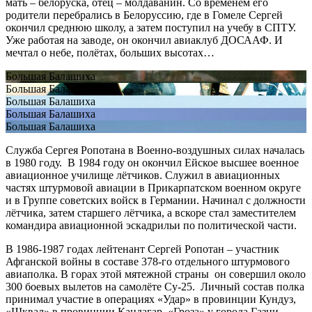
мать – белоруска, отец – молдаванин. Со временем его
родители перебрались в Белоруссию, где в Гомеле Сергей
окончил среднюю школу, а затем поступил на учебу в СПТУ.
Уже работая на заводе, он окончил авиаклуб ДОСААФ. И
мечтал о небе, полётах, больших высотах…
Большая Балашиха
Большая Балашиха
Большая Балашиха
Большая Балашиха
Большая Балашиха
Служба Сергея Ропотана в Военно-воздушных силах началась
в 1980 году. В 1984 году он окончил Ейское высшее военное
авиационное училище лётчиков. Служил в авиационных
частях штурмовой авиации в Прикарпатском военном округе
и в Группе советских войск в Германии. Начинал с должности
лётчика, затем старшего лётчика, а вскоре стал заместителем
командира авиационной эскадрильи по политической части.
В 1986-1987 годах лейтенант Сергей Ропотан – участник
Афганской войны в составе 378-го отдельного штурмового
авиаполка. В горах этой мятежной страны он совершил около
300 боевых вылетов на самолёте Су-25. Личный состав полка
принимал участие в операциях «Удар» в провинции Кундуз,
«Шквал» в провинции Кандагар, «Гроза» у города Газни.