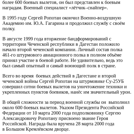
более 600 боевых вылетов, он был представлен к боевым
наградам. Военный специалист «лётчик–снайпер».
В 1995 году Сергей Ропотан окончил Военно-воздушную
Академию им. Ю.А. Гагарина и продолжил службу с своём
полку.
В августе 1999 года вторжение бандформирований с
территории Чеченской республики в Дагестан положило
начало второй чеченской компании. Личный состав полка
461-го штурмового авиационного полка в полном объёме
принял участие в боевой работе. Не удивительно, ведь это
был самый опытный и самый воюющий полк в стране.
Всего во время боевых действий в Дагестане и второй
чеченской войны Сергей Ропотан на штурмовике Су-25УБ
совершил сотни боевых вылетов на уничтожение техники и
укрепленных пунктов боевиков, нанёс им значительный урон.
В общей сложности за период военной службы он выполнил
около 600 боевых вылетов. Указом Президента Российской
Федерации от 10 марта 2000 года подполковнику Сергею
Александровичу Ропотану присвоено звание Героя
Российской. Награда была вручена 28 марта 2000 года
в Большом Кремлёвском дворце.