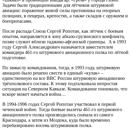
Задачи были традиционными для лётчиков штурмовой
авиации: поражение живой силы противника на опорных
позициях, в пещерах, крепостях, а также складов с оружием и
боеприпасами.
После распада Союза Сергей Ропотан, как лётчик с боевым
опытом, направляется в зону абхазо-грузинского конфликта,
позже служит вблизи таджико-афганской границы. А в 1993
году Сергей Александрович назначается заместителем
командира 461-го штурмового авиационного полка по лётной
подготовке.
По замыслу командования, тогда, в 1993 году, штурмовую
авиацию было решено свести в единый «кулак» –
единственную на все ВВС России штурмовую авиадивизию
трёхполкового состава. К этому подталкивала непростая
ситуация на Северном Кавказе. Командование понимало, что
вскоре может начаться война…
В 1994-1996 годах Сергей Ропотан участвовал в первой
чеченской войне. Тогда боевые вылеты 461-го штурмового
авиационного полка производились сначала из самого
Краснодара, а затем из Моздока, куда было временно
перебазировано восемь штурмовиков полка.