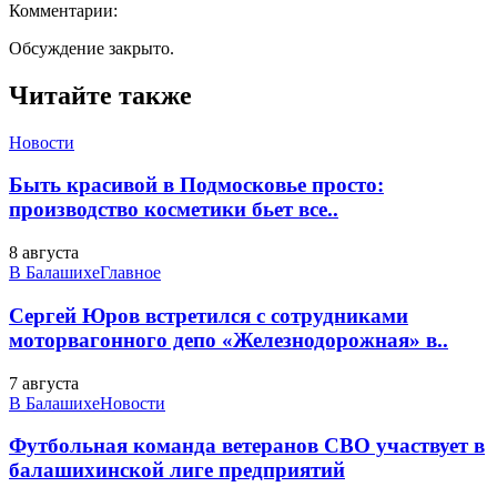
Комментарии:
Обсуждение закрыто.
Читайте также
Новости
Быть красивой в Подмосковье просто:
производство косметики бьет все..
8 августа
В Балашихе
Главное
Сергей Юров встретился с сотрудниками
моторвагонного депо «Железнодорожная» в..
7 августа
В Балашихе
Новости
Футбольная команда ветеранов СВО участвует в
балашихинской лиге предприятий