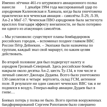
Именно лётчики 461-го штурмового авиационного полка
нанесли 1 декабря 1994 года массированный удар по
аэродромам Калиновская и Ханкала, когда была уничтожена
практически вся чеченская авиация – самолёты Л-29, Л-39,
Ан-2 и МиГ-17. Чеченская ПВО аэродромов была застигнута
врасплох благодаря эффекту внезапности, не было потеряно
ни одного из атакующих самолётов.
– Мы установили: существуют планы бомбардировок
российских городов, – вспоминал позднее главком ВВС
России Пётр Дейнекин. – Экипажи были назначены по
группам, каждый знал свой маршрут, по каким целям
действовать.
Во второй половине дня был подвергнут налету и
аэродром Грозный-Северный. Здесь российские бомбы
накрыли около десятка Ан-2, шесть Ту-134, в том числе и
личный самолет Джохара Дудаева. Всего было уничтожено
130 самолетов и четыре вертолета, склад ГСМ, антенное
поле. В результате ни один самолет чеченских ВВС так и не
поднялся в воздух. Генерал-майор авиации Дудаев был в
гневе…
Боевых потерь у полка не было. Всего против вооруженных
бандформирований Сергеем Ропотаном было совершено