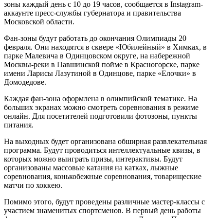
зоны каждый день с 10 до 19 часов, сообщается в Instagram-
аккаунте пресс-службы губернатора и правительства
Московской области.
Фан-зоны будут работать до окончания Олимпиады 20
февраля. Они находятся в сквере «Юбилейный» в Химках, в
парке Малевича в Одинцовском округе, на набережной
Москвы-реки в Павшинской пойме в Красногорске, парке
имени Ларисы Лазутиной в Одинцове, парке «Елочки» в
Домодедове.
Каждая фан-зона оформлена в олимпийской тематике. На
больших экранах можно смотреть соревнования в режиме
онлайн. Для посетителей подготовили фотозоны, пункты
питания.
На выходных будет организована обширная развлекательная
программа. Будут проводиться интеллектуальные квизы, в
которых можно выиграть призы, интерактивы. Будут
организованы массовые катания на катках, лыжные
соревнования, конькобежные соревнования, товарищеские
матчи по хоккею.
Помимо этого, будут проведены различные мастер-классы с
участием знаменитых спортсменов. В первый день работы