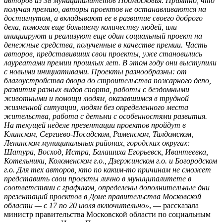
авторов из 38 муниципалитетов Подмосковья. Приятно, что
получая премию, авторы проектов не останавливаются на
достигнутом, а вкладывают ее в развитие своего доброго
дела, помогая еще большему количеству людей, или
инициируют и реализуют еще один социальный проект на
денежные средства, полученные в качестве премии. Часть
авторов, представивших свои проекты, уже становились
лауреатами премии прошлых лет. В этом году они выступили
с новыми инициативами. Проекты разнообразны: от
благоустройства двора до строительства пожарного депо,
развития разных видов спорта, работы с бездомными
животными и помощи людям, оказавшимся в трудной
жизненной ситуации, людям без определенного места
жительства, работа с детьми с особенностями развития.
На текущей неделе презентации проектов пройдут в
Клинском, Сергиево-Посадском, Раменском, Талдомском,
Ленинском муниципальных районах, городских округах:
Шатура, Восход, Истра, Балашиха Егорьевск, Ивантеевка,
Котельники, Коломенском г.о., Дзержинском г.о. и Богородском
г.о. Для тех авторов, кто по каким-то причинам не сможет
представить свои проекты лично в муниципалитете в
соответствии с графиком, определены дополнительные дни
презентаций проектов в Доме правительства Московской
области — с 17 по 20 июля включительно»
, — рассказала
министр правительства Московской области по социальным